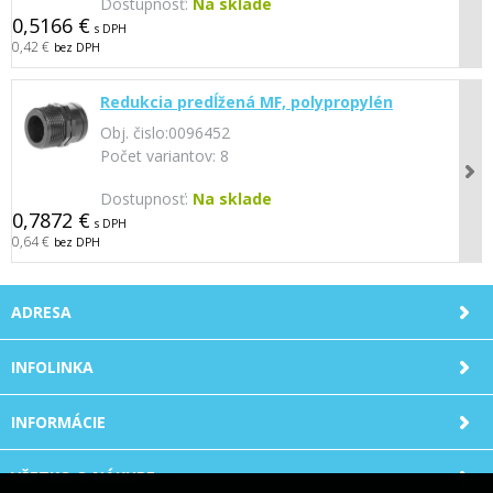
Dostupnosť:
Na sklade
0,5166 €
s DPH
0,42 €
bez DPH
Redukcia predĺžená MF, polypropylén
Obj. čislo:
0096452
Počet variantov:
8
Dostupnosť:
Na sklade
0,7872 €
s DPH
0,64 €
bez DPH
ADRESA
INFOLINKA
INFORMÁCIE
VŠETKO O NÁKUPE