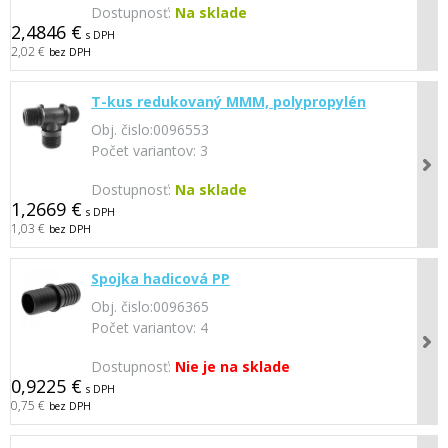
Dostupnosť:
Na sklade
2,4846 €
s DPH
2,02 €
bez DPH
T-kus redukovaný MMM, polypropylén
Obj. čislo:
0096553
Počet variantov:
3
Dostupnosť:
Na sklade
1,2669 €
s DPH
1,03 €
bez DPH
Spojka hadicová PP
Obj. čislo:
0096365
Počet variantov:
4
Dostupnosť:
Nie je na sklade
0,9225 €
s DPH
0,75 €
bez DPH