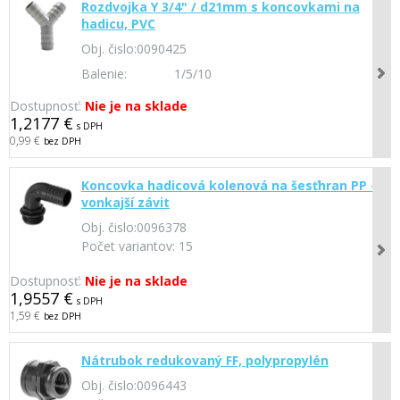
Rozdvojka Y 3/4" / d21mm s koncovkami na
hadicu, PVC
Obj. čislo:
0090425
Balenie:
1/5/10
Dostupnosť:
Nie je na sklade
1,2177 €
s DPH
0,99 €
bez DPH
Koncovka hadicová kolenová na šesťhran PP -
vonkajší závit
Obj. čislo:
0096378
Počet variantov:
15
Dostupnosť:
Nie je na sklade
1,9557 €
s DPH
1,59 €
bez DPH
Nátrubok redukovaný FF, polypropylén
Obj. čislo:
0096443