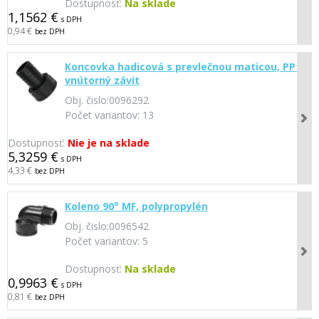
Dostupnosť:
Na sklade
1,1562 €
s DPH
0,94 €
bez DPH
Koncovka hadicová s prevlečnou maticou, PP -
vnútorný závit
Obj. čislo:
0096292
Počet variantov:
13
Dostupnosť:
Nie je na sklade
5,3259 €
s DPH
4,33 €
bez DPH
Koleno 90° MF, polypropylén
Obj. čislo:
0096542
Počet variantov:
5
Dostupnosť:
Na sklade
0,9963 €
s DPH
0,81 €
bez DPH