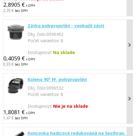
2,8905 €
s DPH
2,35 €
bez DPH
Zátka polypropylén - vonkajší závit
Obj. čislo:
0096492
Počet variantov:
8
Dostupnosť:
Na sklade
0,4059 €
s DPH
0,33 €
bez DPH
Koleno 90° FF, polypropylén
Obj. čislo:
0096532
Počet variantov:
8
Dostupnosť:
Nie je na sklade
1,8081 €
s DPH
1,47 €
bez DPH
Koncovka hadicová redukovaná na šesťhran, PP