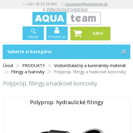
+421 45 53 26 950
aquateam@aquateam.sk
Veľkoobchod registrácia
0,00 €
Hľadať
Prihlásiť sa
Vyberte si kategóriu
Vyberte si kategóriu
Úvod
PRODUKTY
Vodoinštalačný a kurenársky materiál
Fitingy a tvarovky
Polyprop. fitingy a hadicové koncovky
Polyprop. fitingy a hadicové koncovky
Polyprop. hydraulické fitingy