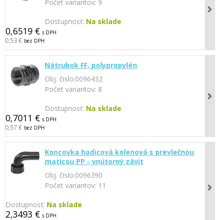
Počet variantov:
9
Dostupnosť:
Na sklade
0,6519 €
s DPH
0,53 €
bez DPH
Nátrubok FF, polypropylén
Obj. čislo:
0096432
Počet variantov:
8
Dostupnosť:
Na sklade
0,7011 €
s DPH
0,57 €
bez DPH
Koncovka hadicová kolenová s prevlečnou
maticou PP - vnútorný závit
Obj. čislo:
0096390
Počet variantov:
11
Dostupnosť:
Na sklade
2,3493 €
s DPH