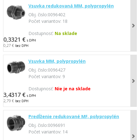
Vsuvka redukovaná MM, polypropylén
Obj. čislo:
0096402
Počet variantov:
18
Dostupnosť:
Na sklade
0,3321 €
s DPH
0,27 €
bez DPH
Vsuvka MM, polypropylén
Obj. čislo:
0096427
Počet variantov:
9
Dostupnosť:
Nie je na sklade
3,4317 €
s DPH
2,79 €
bez DPH
Predĺženie redukované MF, polypropylén
Obj. čislo:
0096691
Počet variantov:
14