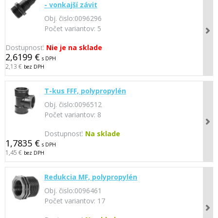
- vonkajší závit
Obj. čislo:
0096296
Počet variantov:
5
Dostupnosť:
Nie je na sklade
2,6199 €
s DPH
2,13 €
bez DPH
T-kus FFF, polypropylén
Obj. čislo:
0096512
Počet variantov:
8
Dostupnosť:
Na sklade
1,7835 €
s DPH
1,45 €
bez DPH
Redukcia MF, polypropylén
Obj. čislo:
0096461
Počet variantov:
17