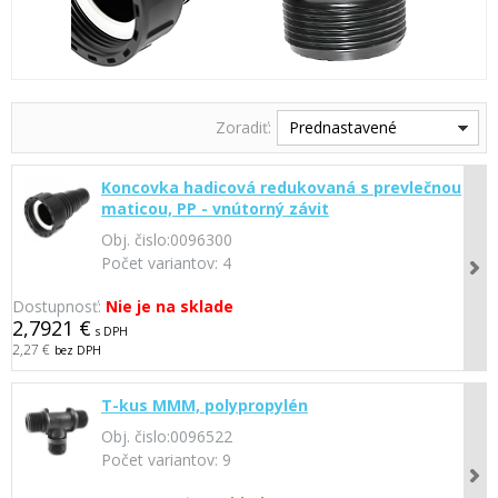
Zoradiť:
Prednastavené
Koncovka hadicová redukovaná s prevlečnou
maticou, PP - vnútorný závit
Obj. čislo:
0096300
Počet variantov:
4
Dostupnosť:
Nie je na sklade
2,7921 €
s DPH
2,27 €
bez DPH
T-kus MMM, polypropylén
Obj. čislo:
0096522
Počet variantov:
9