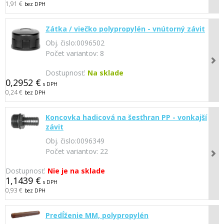
1,91 €
bez DPH
Zátka / viečko polypropylén - vnútorný závit
Obj. čislo:
0096502
Počet variantov:
8
Dostupnosť:
Na sklade
0,2952 €
s DPH
0,24 €
bez DPH
Koncovka hadicová na šesťhran PP - vonkajší
závit
Obj. čislo:
0096349
Počet variantov:
22
Dostupnosť:
Nie je na sklade
1,1439 €
s DPH
0,93 €
bez DPH
Predĺženie MM, polypropylén