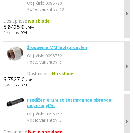
Obj. čislo:
0096780
Počet variantov:
12
Dostupnosť:
Na sklade
5,8425 €
s DPH
4,75 €
bez DPH
Šroubenie MM, polypropylén
Obj. čislo:
0096762
Počet variantov:
6
Dostupnosť:
Na sklade
6,7527 €
s DPH
5,49 €
bez DPH
Predĺženie MM so šesťhrannou obrubou,
polypropylén
Obj. čislo:
0096752
Počet variantov:
3
Dostupnosť:
Nie je na sklade