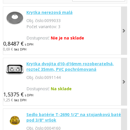
Krytka nerezová malá
Obj. čislo:
0099033
Počet variantov:
3
Dostupnosť:
Nie je na sklade
0,8487 €
s DPH
0,69 €
bez DPH
Krytka dvojita d10-d16mm rozoberateľná,
rozteč 35mm, PVC pochrómovaná
Obj. čislo:
0091144
Dostupnosť:
Na sklade
1,5375 €
s DPH
1,25 €
bez DPH
Sedlo batérie T-2690 1/2" na stojankovú batériu
pod 3/8" vršok
Obj. čislo:
0004160