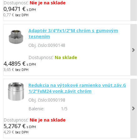
Dostupnosť:
Nie je na sklade
0,9471 €
s DPH
0,77 €
bez DPH
Adaptér 3/4"Fx1/2"M chróm s gumovým
tesnením
Obj. čislo:
0090148
Dostupnosť:
Na sklade
4,4895 €
s DPH
3,65 €
bez DPH
Redukcia na výtokové ramienko vnút.záv.G
1/2"FxM24 vonk.závit chróm
Obj. čislo:
0090198
Balenie:
1/5
Dostupnosť:
Nie je na sklade
5,2767 €
s DPH
4,29 €
bez DPH