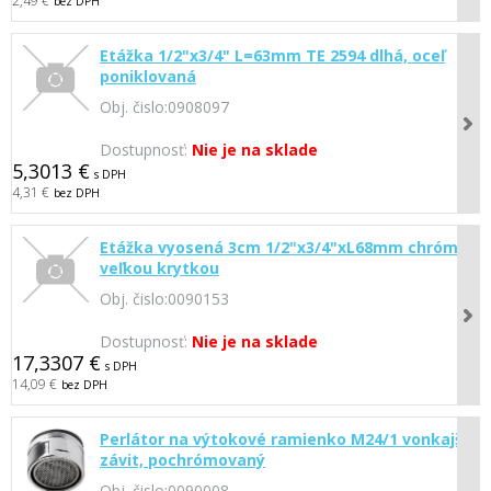
2,49 €
bez DPH
Etážka 1/2"x3/4" L=63mm TE 2594 dlhá, oceľ
poniklovaná
Obj. čislo:
0908097
Dostupnosť:
Nie je na sklade
5,3013 €
s DPH
4,31 €
bez DPH
Etážka vyosená 3cm 1/2"x3/4"xL68mm chróm s
veľkou krytkou
Obj. čislo:
0090153
Dostupnosť:
Nie je na sklade
17,3307 €
s DPH
14,09 €
bez DPH
Perlátor na výtokové ramienko M24/1 vonkajší
závit, pochrómovaný
Obj. čislo:
0090008