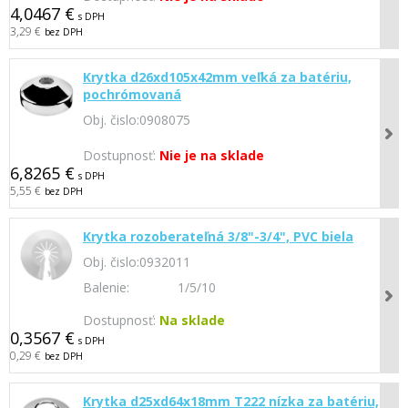
4,0467 €
s DPH
3,29 €
bez DPH
Krytka d26xd105x42mm veľká za batériu,
pochrómovaná
Obj. čislo:
0908075
Dostupnosť:
Nie je na sklade
6,8265 €
s DPH
5,55 €
bez DPH
Krytka rozoberateľná 3/8"-3/4", PVC biela
Obj. čislo:
0932011
Balenie:
1/5/10
Dostupnosť:
Na sklade
0,3567 €
s DPH
0,29 €
bez DPH
Krytka d25xd64x18mm T222 nízka za batériu,