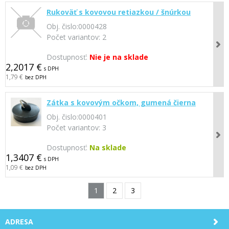
Rukoväť s kovovou retiazkou / šnúrkou
Obj. čislo:
0000428
Počet variantov:
2
Dostupnosť:
Nie je na sklade
2,2017 €
s DPH
1,79 €
bez DPH
Zátka s kovovým očkom, gumená čierna
Obj. čislo:
0000401
Počet variantov:
3
Dostupnosť:
Na sklade
1,3407 €
s DPH
1,09 €
bez DPH
1
2
3
ADRESA