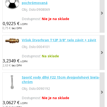
pochrómovaná
Obj. čislo:
0908069
Dostupnosť:
Nie je na sklade
0,9225 €
s DPH
0,75 €
bez DPH
Vršok štvorhran T12P 3/8" telo závit + závit
Obj. čislo:
0004101
Dostupnosť:
Na sklade
3,2349 €
s DPH
2,63 €
bez DPH
Sporič vody dlhý F22 15cm dvojpolohový biela-
chróm
Obj. čislo:
0090192
Dostupnosť:
Nie je na sklade
3,0627 €
s DPH