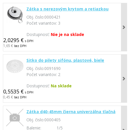
Zátka s nerezovým krytom a retiazkou
Obj. čislo:
0000421
Počet variantov:
3
Dostupnosť:
Nie je na sklade
2,0295 €
s DPH
1,65 €
bez DPH
Sitko do pilety sifónu, plastové, biele
Obj. čislo:
0091690
Počet variantov:
2
Dostupnosť:
Na sklade
0,5535 €
s DPH
0,45 €
bez DPH
Zátka d40-45mm čierna univerzálna tlačná
Obj. čislo:
0000405
Balenie:
1/5