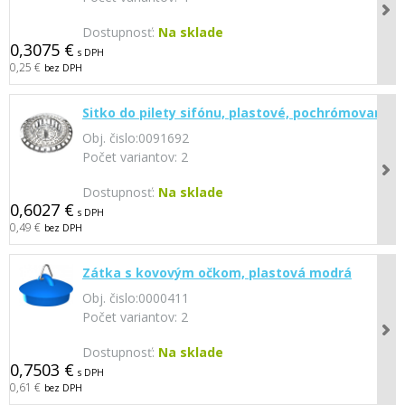
Dostupnosť:
Na sklade
0,3075 €
s DPH
0,25 €
bez DPH
Sitko do pilety sifónu, plastové, pochrómované
Obj. čislo:
0091692
Počet variantov:
2
Dostupnosť:
Na sklade
0,6027 €
s DPH
0,49 €
bez DPH
Zátka s kovovým očkom, plastová modrá
Obj. čislo:
0000411
Počet variantov:
2
Dostupnosť:
Na sklade
0,7503 €
s DPH
0,61 €
bez DPH