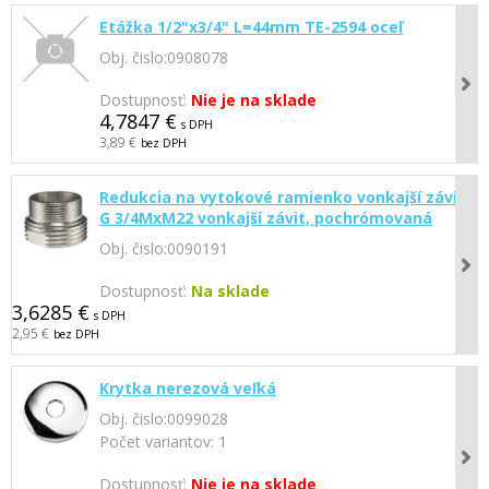
Etážka 1/2"x3/4" L=44mm TE-2594 oceľ
Obj. čislo:
0908078
Dostupnosť:
Nie je na sklade
4,7847 €
s DPH
3,89 €
bez DPH
Redukcia na vytokové ramienko vonkajší závit
G 3/4MxM22 vonkajší závit, pochrómovaná
Obj. čislo:
0090191
Dostupnosť:
Na sklade
3,6285 €
s DPH
2,95 €
bez DPH
Krytka nerezová veľká
Obj. čislo:
0099028
Počet variantov:
1
Dostupnosť:
Nie je na sklade