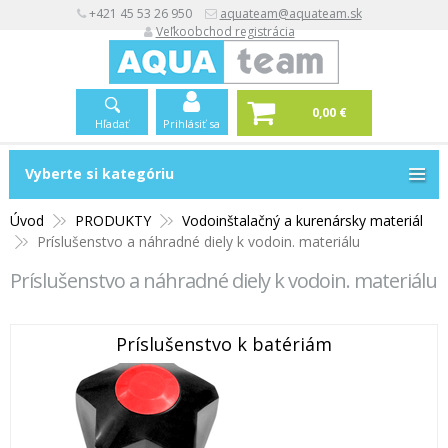
+421 45 53 26 950
aquateam@aquateam.sk
Veľkoobchod registrácia
0,00 €
Hľadať
Prihlásiť sa
Vyberte si kategóriu
Vyberte si kategóriu
Úvod
PRODUKTY
Vodoinštalačný a kurenársky materiál
Príslušenstvo a náhradné diely k vodoin. materiálu
Príslušenstvo a náhradné diely k vodoin. materiálu
Príslušenstvo k batériám