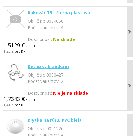
Rukoväť T5 - čierna plastová
Obj. čislo:
0004050
Počet variantov:
4
Dostupnosť:
Na sklade
1,5129 €
s DPH
1,23 €
bez DPH
Retiazky k zátkam
Obj. čislo:
0000427
Počet variantov:
2
Dostupnosť:
Nie je na sklade
1,7343 €
s DPH
1,41 €
bez DPH
Krytka na rúru, PVC biela
Obj. čislo:
0091226
Počet variantov:
4