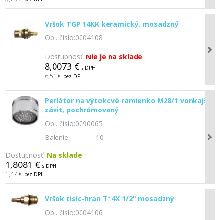
Vršok TGP 14KK keramický, mosadzný
Obj. čislo:
0004108
Dostupnosť:
Nie je na sklade
8,0073 €
s DPH
6,51 €
bez DPH
Perlátor na výtokové ramienko M28/1 vonkajší
závit, pochrómovaný
Obj. čislo:
0090065
Balenie:
10
Dostupnosť:
Na sklade
1,8081 €
s DPH
1,47 €
bez DPH
Vršok tisíc-hran T14X 1/2" mosadzný
Obj. čislo:
0004106