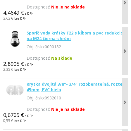
Dostupnosť:
Nie je na sklade
4,4649 €
s DPH
3,63 €
bez DPH
Sporič vody krátky F22 s kĺbom a pvc redukciou
na M24 čierna-chróm
Obj. čislo:
0090182
Dostupnosť:
Na sklade
2,8905 €
s DPH
2,35 €
bez DPH
Krytka dvojitá 3/8"- 3/4" rozoberateľná, rozteč
45mm, PVC biela
Obj. čislo:
0932010
Dostupnosť:
Nie je na sklade
0,6765 €
s DPH
0,55 €
bez DPH