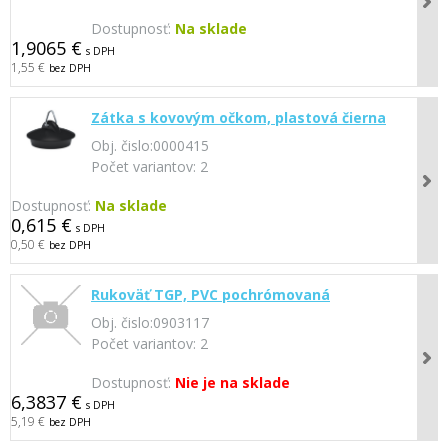
Dostupnosť:
Na sklade
1,9065 €
s DPH
1,55 €
bez DPH
Zátka s kovovým očkom, plastová čierna
Obj. čislo:
0000415
Počet variantov:
2
Dostupnosť:
Na sklade
0,615 €
s DPH
0,50 €
bez DPH
Rukoväť TGP, PVC pochrómovaná
Obj. čislo:
0903117
Počet variantov:
2
Dostupnosť:
Nie je na sklade
6,3837 €
s DPH
5,19 €
bez DPH