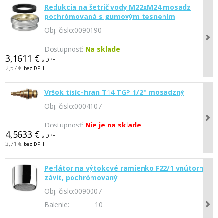
Redukcia na šetrič vody M22xM24 mosadz
pochrómovaná s gumovým tesnením
Obj. čislo:
0090190
Dostupnosť:
Na sklade
3,1611 €
s DPH
2,57 €
bez DPH
Vršok tisíc-hran T14 TGP 1/2" mosadzný
Obj. čislo:
0004107
Dostupnosť:
Nie je na sklade
4,5633 €
s DPH
3,71 €
bez DPH
Perlátor na výtokové ramienko F22/1 vnútorný
závit, pochrómovaný
Obj. čislo:
0090007
Balenie:
10