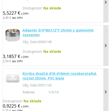
Dostupnosť:
Na sklade
5,5227 €
s DPH
4,49 €
bez DPH
Adaptér 3/4"Mx1/2"F chróm s gumovým
tesnením
Obj. čislo:
0090149
Dostupnosť:
Na sklade
3,1857 €
s DPH
2,59 €
bez DPH
Krytka dvojitá d10-d16mm rozoberateľná,
rozteč 35mm, PVC biela
Obj. čislo:
0091142
Balenie:
1/5/10
Dostupnosť:
Na sklade
0,9225 €
s DPH
0,75 €
bez DPH