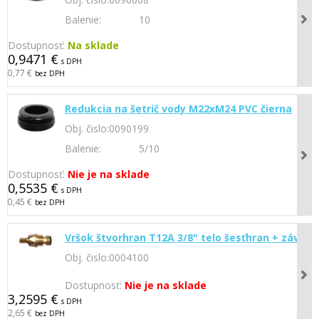
Balenie:
10
Dostupnosť:
Na sklade
0,9471 €
s DPH
0,77 €
bez DPH
Redukcia na šetrič vody M22xM24 PVC čierna
Obj. čislo:
0090199
Balenie:
5/10
Dostupnosť:
Nie je na sklade
0,5535 €
s DPH
0,45 €
bez DPH
Vršok štvorhran T12A 3/8" telo šesťhran + závit
Obj. čislo:
0004100
Dostupnosť:
Nie je na sklade
3,2595 €
s DPH
2,65 €
bez DPH