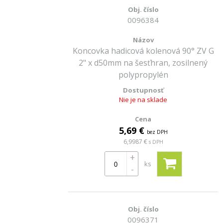
0096384
Koncovka hadicová kolenová 90° ZV G
2" x d50mm na šesťhran, zosilnený
polypropylén
Nie je na sklade
5,69 €
bez DPH
6,9987 €
s DPH
+
ks
-
0096371