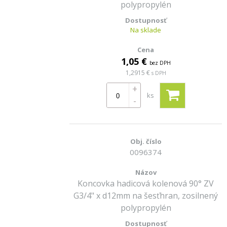
polypropylén
Na sklade
1,05 €
bez DPH
1,2915 €
s DPH
+
ks
-
0096374
Koncovka hadicová kolenová 90° ZV
G3/4" x d12mm na šesťhran, zosilnený
polypropylén