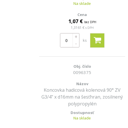
Na sklade
1,07 €
bez DPH
1,3161 €
s DPH
+
ks
-
0096375
Koncovka hadicová kolenová 90° ZV
G3/4" x d16mm na šesťhran, zosilnený
polypropylén
Na sklade