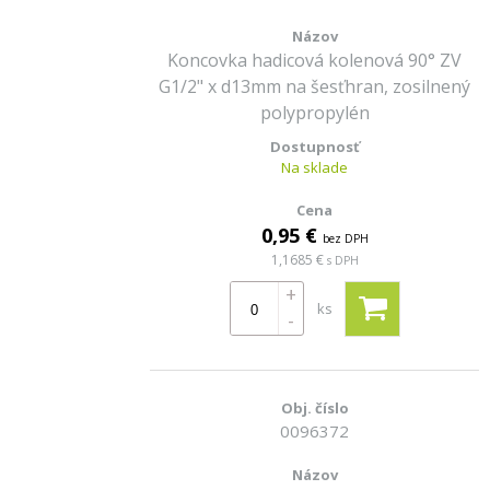
Koncovka hadicová kolenová 90° ZV
G1/2" x d13mm na šesťhran, zosilnený
polypropylén
Na sklade
0,95 €
bez DPH
1,1685 €
s DPH
+
ks
-
0096372