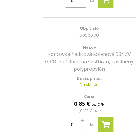
ks
-
0096370
Koncovka hadicová kolenová 90° ZV
G3/8" x d13mm na šesťhran, zosilnený
polypropylén
Na sklade
0,85 €
bez DPH
1,0455 €
s DPH
+
ks
-