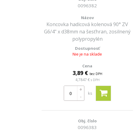
0096382
Koncovka hadicová kolenová 90° ZV
G6/4" x d38mm na šesťhran, zosilnený
polypropylén
Nie je na sklade
3,89 €
bez DPH
4,7847 €
s DPH
+
ks
-
0096383