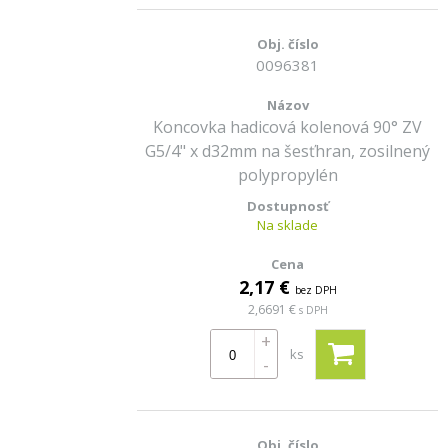
0096381
Koncovka hadicová kolenová 90° ZV
G5/4" x d32mm na šesťhran, zosilnený
polypropylén
Na sklade
2,17 €
bez DPH
2,6691 €
s DPH
+
ks
-