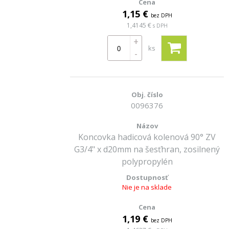
1,15 €
bez DPH
1,4145 €
s DPH
+
ks
-
0096376
Koncovka hadicová kolenová 90° ZV
G3/4" x d20mm na šesťhran, zosilnený
polypropylén
Nie je na sklade
1,19 €
bez DPH