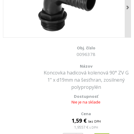
0096378
Koncovka hadicová kolenová 90° ZV G
1" x d19mm na šesťhran, zosilnený
polypropylén
Nie je na sklade
1,59 €
bez DPH
1,9557 €
s DPH