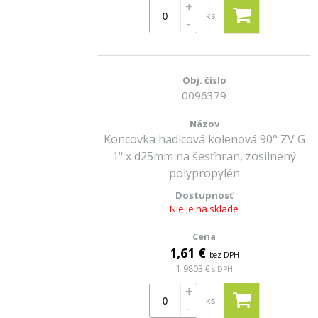
+
ks
-
0096379
Koncovka hadicová kolenová 90° ZV G
1" x d25mm na šesťhran, zosilnený
polypropylén
Nie je na sklade
1,61 €
bez DPH
1,9803 €
s DPH
+
ks
-