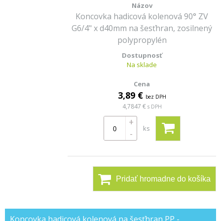
Koncovka hadicová kolenová 90° ZV
G6/4" x d40mm na šesťhran, zosilnený
polypropylén
Na sklade
3,89 €
bez DPH
4,7847 €
s DPH
+
ks
-
Pridať hromadne do košíka
Koncovka hadicová kolenová na šesťhran PP -