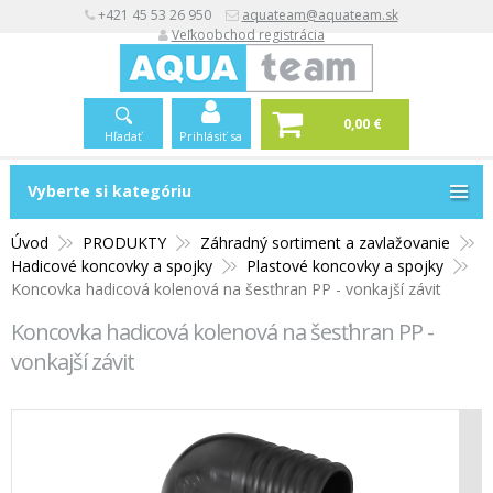
+421 45 53 26 950
aquateam@aquateam.sk
Veľkoobchod registrácia
0,00 €
Hľadať
Prihlásiť sa
Vyberte si kategóriu
Vyberte si kategóriu
Úvod
PRODUKTY
Záhradný sortiment a zavlažovanie
Hadicové koncovky a spojky
Plastové koncovky a spojky
Koncovka hadicová kolenová na šesťhran PP - vonkajší závit
Koncovka hadicová kolenová na šesťhran PP -
vonkajší závit