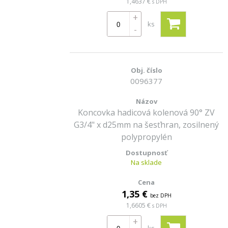
1,4637 €
s DPH
+
ks
-
0096377
Koncovka hadicová kolenová 90° ZV
G3/4" x d25mm na šesťhran, zosilnený
polypropylén
Na sklade
1,35 €
bez DPH
1,6605 €
s DPH
+