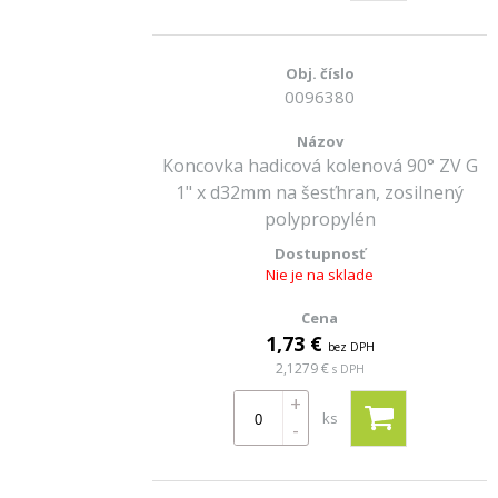
0096380
Koncovka hadicová kolenová 90° ZV G
1" x d32mm na šesťhran, zosilnený
polypropylén
Nie je na sklade
1,73 €
bez DPH
2,1279 €
s DPH
+
ks
-