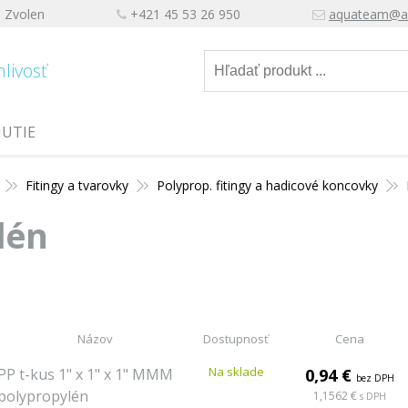
, Zvolen
+421 45 53 26 950
aquateam@a
hlivosť
NUTIE
Fitingy a tvarovky
Polyprop. fitingy a hadicové koncovky
lén
Názov
Dostupnosť
Cena
Na sklade
PP t-kus 1" x 1" x 1" MMM
0,94 €
bez DPH
polypropylén
1,1562 €
s DPH