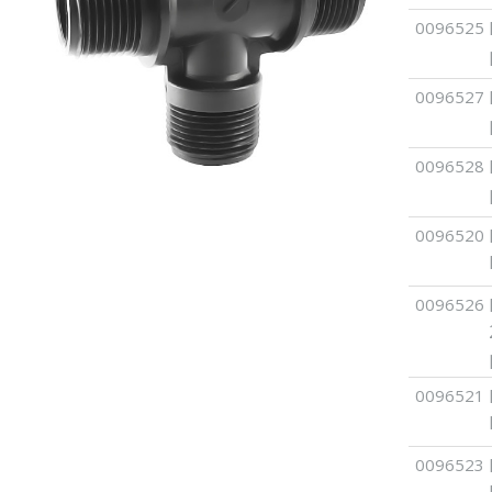
0096525
0096527
0096528
0096520
0096526
0096521
0096523