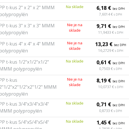
Na sklade
PP t-kus 2" x 2" x 2" MMM
6,18 €
bez DPH
polypropylén
7,6014 €
s DPH
Nie je na
PP t-kus 3" x 3" x 3" MMM
9,71 €
bez DPH
sklade
polypropylén
11,9433 €
s DPH
Nie je na
PP t-kus 4" x 4" x 4" MMM
13,23 €
bez DPH
sklade
polypropylén
16,2729 €
s DPH
Na sklade
PP t-kus 1/2"x1/2"x1/2"
0,61 €
bez DPH
MMM polypropylén
0,7503 €
s DPH
Nie je na
PP t-kus
8,19 €
bez DPH
sklade
2"1/2"x2"1/2"x2"1/2" MMM
10,0737 €
s DPH
polypropylén
Na sklade
PP t-kus 3/4"x3/4"x3/4"
0,71 €
bez DPH
MMM polypropylén
0,8733 €
s DPH
Na sklade
PP t-kus 5/4"x5/4"x5/4"
1,45 €
bez DPH
1,7835 €