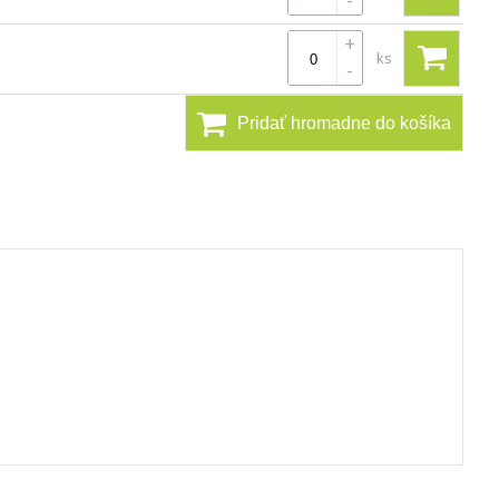
-
+
ks
-
Pridať hromadne do košíka