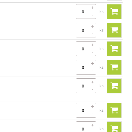
+
ks
-
+
ks
-
+
ks
-
+
ks
-
+
ks
-
+
ks
-
+
ks