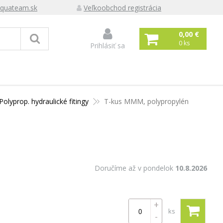
quateam.sk
Veľkoobchod registrácia
0,00 €
0
ks
Prihlásiť sa
Polyprop. hydraulické fitingy
T-kus MMM, polypropylén
Doručíme až v pondelok
10.8.2026
+
ks
-