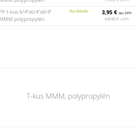
MMM polypropylén
s DPH
Na sklade
PP t-kus 6/4"x6/4"x6/4"
3,95 €
bez DPH
MMM polypropylén
4,8585 €
s DPH
T-kus MMM, polypropylén