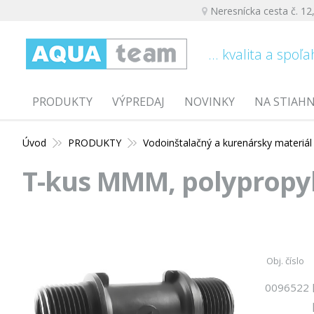
Neresnícka cesta č. 12
... kvalita a spoľa
PRODUKTY
VÝPREDAJ
NOVINKY
NA STIAH
Úvod
PRODUKTY
Vodoinštalačný a kurenársky materiál
T-kus MMM, polypropy
Obj. číslo
0096522