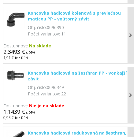
Koncovka hadicová kolenová s prevlečnou
maticou PP - vnútorný závit
Obj. čislo:
0096390
Počet variantov:
11
Dostupnosť:
Na sklade
2,3493 €
s DPH
1,91 €
bez DPH
Koncovka hadicová na šesťhran PP - vonkajší
závit
Obj. čislo:
0096349
Počet variantov:
22
Dostupnosť:
Nie je na sklade
1,1439 €
s DPH
0,93 €
bez DPH
Koncovka hadicová redukovaná na šesťhran, PP