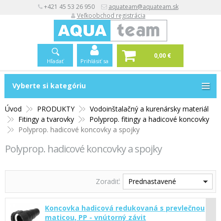
+421 45 53 26 950
aquateam@aquateam.sk
Veľkoobchod registrácia
0,00 €
Hľadať
Prihlásiť sa
Vyberte si kategóriu
Vyberte si kategóriu
Úvod
PRODUKTY
Vodoinštalačný a kurenársky materiál
Fitingy a tvarovky
Polyprop. fitingy a hadicové koncovky
Polyprop. hadicové koncovky a spojky
Polyprop. hadicové koncovky a spojky
Zoradiť:
Prednastavené
Koncovka hadicová redukovaná s prevlečnou
maticou, PP - vnútorný závit