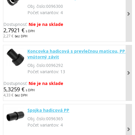
Obj. čislo:
0096300
Počet variantov:
4
Dostupnosť:
Nie je na sklade
2,7921 €
s DPH
2,27 €
bez DPH
Koncovka hadicová s prevlečnou maticou, PP -
vnútorný závit
Obj. čislo:
0096292
Počet variantov:
13
Dostupnosť:
Nie je na sklade
5,3259 €
s DPH
4,33 €
bez DPH
Spojka hadicová PP
Obj. čislo:
0096365
Počet variantov:
4