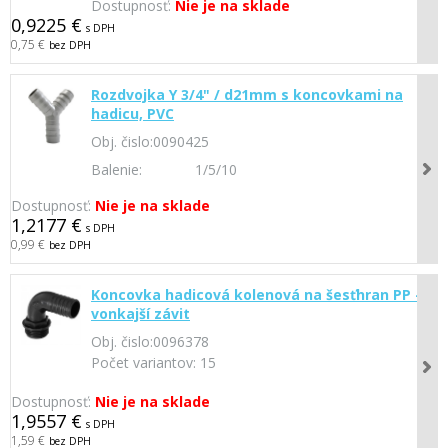
Dostupnosť:
Nie je na sklade
0,9225 €
s DPH
0,75 €
bez DPH
Rozdvojka Y 3/4" / d21mm s koncovkami na
hadicu, PVC
Obj. čislo:
0090425
Balenie:
1/5/10
Dostupnosť:
Nie je na sklade
1,2177 €
s DPH
0,99 €
bez DPH
Koncovka hadicová kolenová na šesťhran PP -
vonkajší závit
Obj. čislo:
0096378
Počet variantov:
15
Dostupnosť:
Nie je na sklade
1,9557 €
s DPH
1,59 €
bez DPH