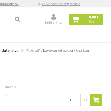
quateam.sk
Veľkoobchod registrácia
0,00 €
0
ks
Prihlásiť sa
ríslušenstvo
Rukoväť s kovovou retiazkou / šnúrkou
Balenie
1/5
+
ks
-