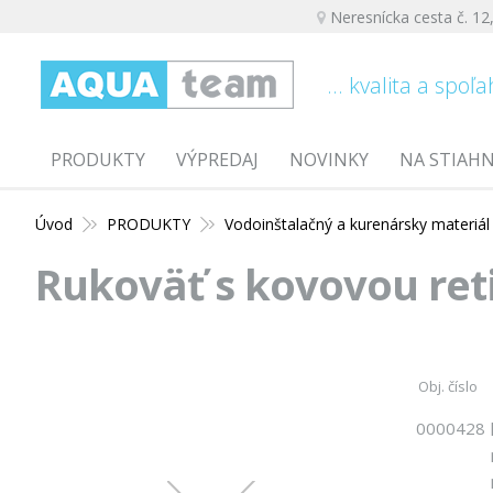
Neresnícka cesta č. 12
... kvalita a spoľa
PRODUKTY
VÝPREDAJ
NOVINKY
NA STIAH
Úvod
PRODUKTY
Vodoinštalačný a kurenársky materiál
Rukoväť s kovovou ret
Obj. číslo
0000428