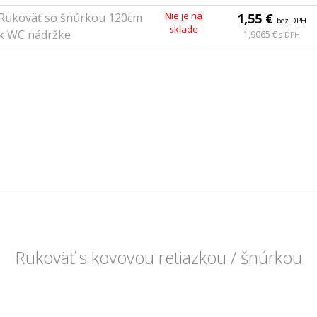
Nie je na
Rukoväť so šnúrkou 120cm
1,55 €
bez DPH
sklade
k WC nádržke
1,9065 €
s DPH
Rukoväť s kovovou retiazkou / šnúrkou