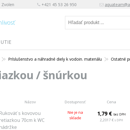
, Zvolen
+421 45 53 26 950
aquateam@a
hlivosť
NUTIE
Príslušenstvo a náhradné diely k vodoin. materiálu
Ostatné p
iazkou / šnúrkou
Názov
Dostupnosť
Cena
Nie je na
Rukoväť s kovovou
1,79 €
bez DPH
sklade
retiazkou 70cm k WC
2,2017 €
s DPH
nádržke