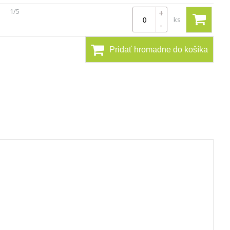
1/5
+
ks
-
Pridať hromadne do košíka