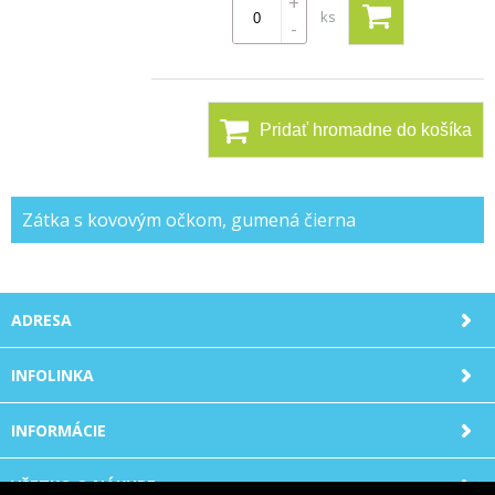
+
ks
-
Pridať hromadne do košíka
Zátka s kovovým očkom, gumená čierna
ADRESA
INFOLINKA
INFORMÁCIE
VŠETKO O NÁKUPE