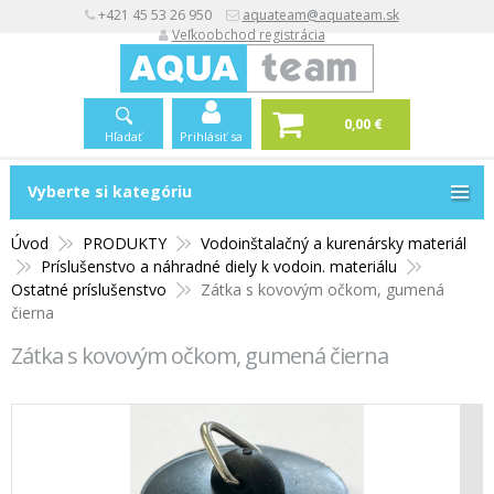
+421 45 53 26 950
aquateam@aquateam.sk
Veľkoobchod registrácia
0,00 €
Hľadať
Prihlásiť sa
Vyberte si kategóriu
Vyberte si kategóriu
Úvod
PRODUKTY
Vodoinštalačný a kurenársky materiál
Príslušenstvo a náhradné diely k vodoin. materiálu
Ostatné príslušenstvo
Zátka s kovovým očkom, gumená
čierna
Zátka s kovovým očkom, gumená čierna