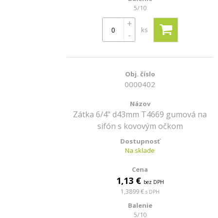
5/10
+
ks
-
0000402
Zátka 6/4" d43mm T4669 gumová na
sifón s kovovým očkom
Na sklade
1,13 €
bez DPH
1,3899 €
s DPH
5/10