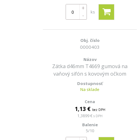
+
ks
-
0000403
Zátka d46mm T4669 gumová na
vaňový sifón s kovovým očkom
Na sklade
1,13 €
bez DPH
1,3899 €
s DPH
5/10