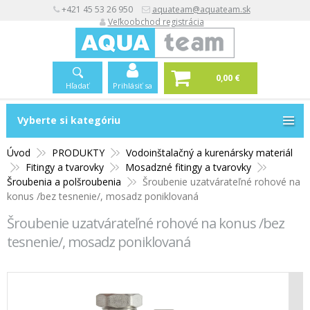
+421 45 53 26 950
aquateam@aquateam.sk
Veľkoobchod registrácia
0,00 €
Hľadať
Prihlásiť sa
Vyberte si kategóriu
Vyberte si kategóriu
Úvod
PRODUKTY
Vodoinštalačný a kurenársky materiál
Fitingy a tvarovky
Mosadzné fitingy a tvarovky
Šroubenia a polšroubenia
Šroubenie uzatvárateľné rohové na
konus /bez tesnenie/, mosadz poniklovaná
Šroubenie uzatvárateľné rohové na konus /bez
tesnenie/, mosadz poniklovaná