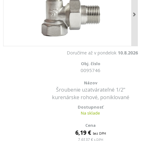
Doručíme až v pondelok
10.8.2026
0095746
Šroubenie uzatvárateľné 1/2"
kurenárske rohové, poniklované
Na sklade
6,19 €
bez DPH
7,6137 €
s DPH