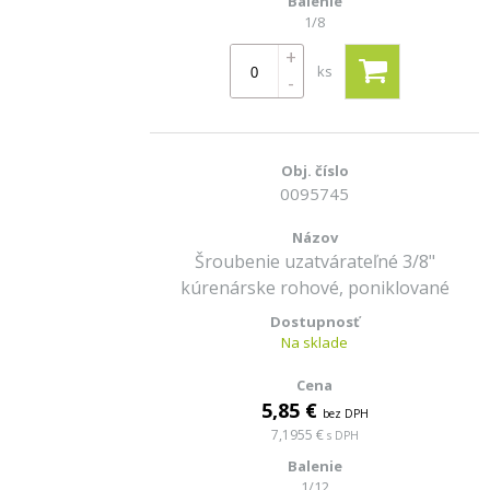
1/8
+
ks
-
0095745
Šroubenie uzatvárateľné 3/8"
kúrenárske rohové, poniklované
Na sklade
5,85 €
bez DPH
7,1955 €
s DPH
1/12