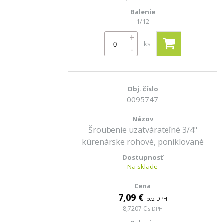
1/12
+
ks
-
0095747
Šroubenie uzatvárateľné 3/4"
kúrenárske rohové, poniklované
Na sklade
7,09 €
bez DPH
8,7207 €
s DPH