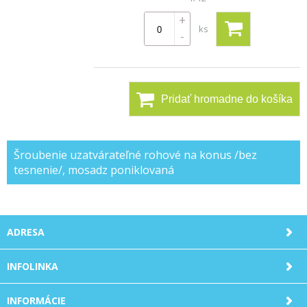
+
ks
-
Pridať hromadne do košíka
Šroubenie uzatvárateľné rohové na konus /bez
tesnenie/, mosadz poniklovaná
ADRESA
INFOLINKA
INFORMÁCIE