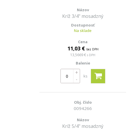
Kríž 3/4" mosadzný
Na sklade
11,03 €
bez DPH
13,5669 €
s DPH
+
ks
-
0094266
Kríž 5/4" mosadzný