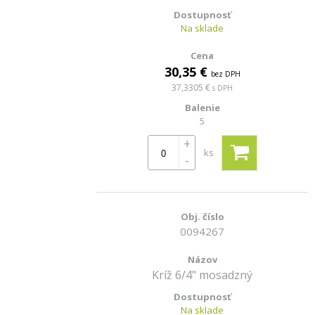
Na sklade
30,35 €
bez DPH
37,3305 €
s DPH
5
+
ks
-
0094267
Kríž 6/4" mosadzný
Na sklade