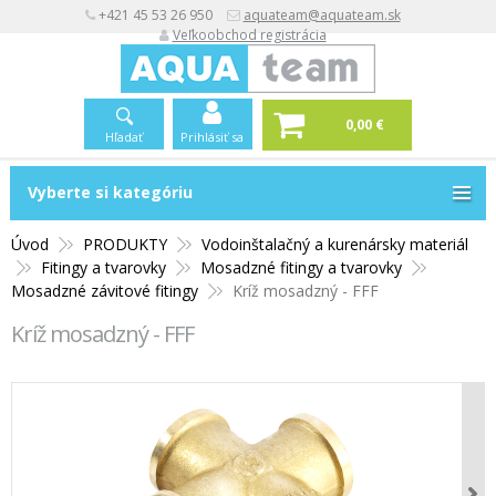
+421 45 53 26 950
aquateam@aquateam.sk
Veľkoobchod registrácia
0,00 €
Hľadať
Prihlásiť sa
Vyberte si kategóriu
Vyberte si kategóriu
Úvod
PRODUKTY
Vodoinštalačný a kurenársky materiál
Fitingy a tvarovky
Mosadzné fitingy a tvarovky
Mosadzné závitové fitingy
Kríž mosadzný - FFF
Kríž mosadzný - FFF