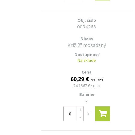
0094268
Kríž 2" mosadzný
Na sklade
60,29 €
bez DPH
74,1567 €
s DPH
5
+
ks
-