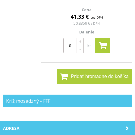
41,33 €
bez DPH
50,8359 €
s DPH
+
ks
-
Pridať hromadne do košíka
Kríž mosadzný - FFF
ADRESA