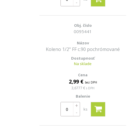
-
0095441
Koleno 1/2" FF c.90 pochrómované
Na sklade
2,99 €
bez DPH
3,6777 €
s DPH
+
ks
-