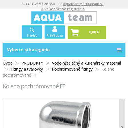
+421 45 53 26 950
aquateam@aquateam.sk
Veľkoobchod registrácia
0,00 €
Hľadať
Prihlásiť sa
Vyberte si kategóriu
Vyberte si kategóriu
Úvod
PRODUKTY
Vodoinštalačný a kurenársky materiál
Fitingy a tvarovky
Pochrómované fitingy
Koleno
pochrómované FF
Koleno pochrómované FF