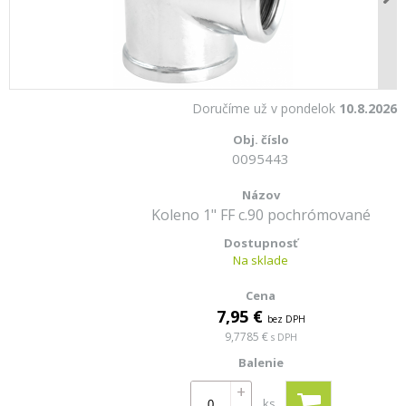
Doručíme už v pondelok
10.8.2026
0095443
Koleno 1" FF c.90 pochrómované
Na sklade
7,95 €
bez DPH
9,7785 €
s DPH
+
ks