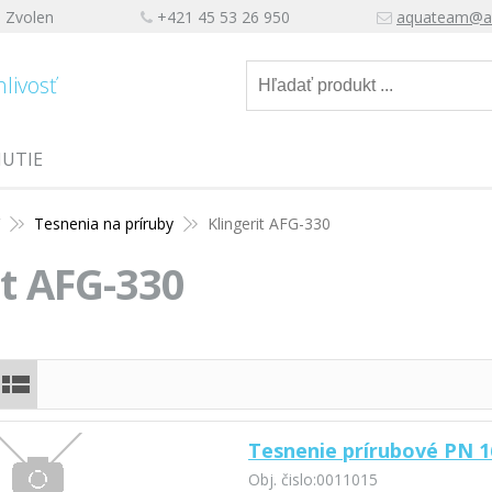
, Zvolen
+421 45 53 26 950
aquateam@a
hlivosť
NUTIE
Y
Tesnenia na príruby
Klingerit AFG-330
it AFG-330
Tesnenie prírubové PN 16
Obj. čislo:
0011015