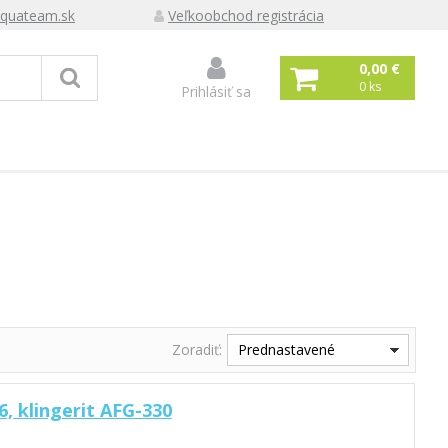
quateam.sk
Veľkoobchod registrácia
0,00 €
0
ks
Prihlásiť sa
Zoradiť:
Prednastavené
, klingerit AFG-330