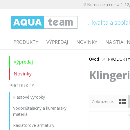
Neresnícka cesta č. 12
... kvalita a spoľa
PRODUKTY
VÝPREDAJ
NOVINKY
NA STIAH
Úvod
PRODUKT
Výpredaj
Klinger
Novinky
PRODUKTY
Plastové výrobky
Zobrazenie:
Vodoinštalačný a kurenársky
materiál
Radiátorové armatúry