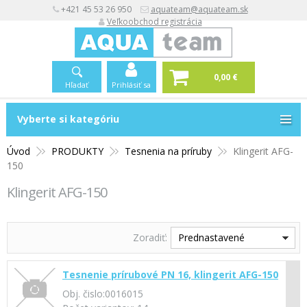
+421 45 53 26 950
aquateam@aquateam.sk
Veľkoobchod registrácia
0,00 €
Hľadať
Prihlásiť sa
Vyberte si kategóriu
Vyberte si kategóriu
Úvod
PRODUKTY
Tesnenia na príruby
Klingerit AFG-
150
Klingerit AFG-150
Zoradiť:
Prednastavené
Tesnenie prírubové PN 16, klingerit AFG-150
Obj. čislo:
0016015