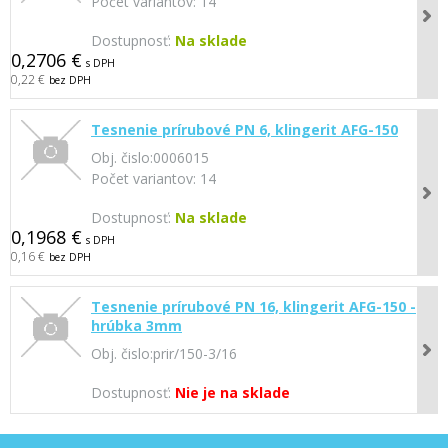
Počet variantov:
14
Dostupnosť:
Na sklade
0,2706 €
s DPH
0,22 €
bez DPH
Tesnenie prírubové PN 6, klingerit AFG-150
Obj. čislo:
0006015
Počet variantov:
14
Dostupnosť:
Na sklade
0,1968 €
s DPH
0,16 €
bez DPH
Tesnenie prírubové PN 16, klingerit AFG-150 -
hrúbka 3mm
Obj. čislo:
prir/150-3/16
Dostupnosť:
Nie je na sklade