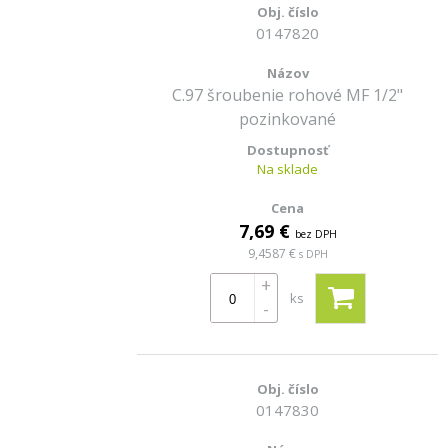
0147820
C.97 šroubenie rohové MF 1/2"
pozinkované
Na sklade
7,69 €
bez DPH
9,4587 €
s DPH
+
ks
-
0147830