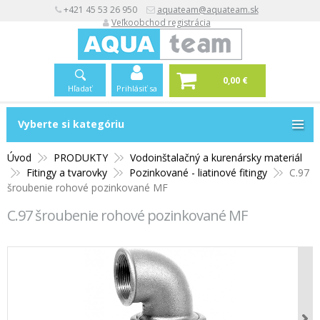
+421 45 53 26 950
aquateam@aquateam.sk
Veľkoobchod registrácia
0,00 €
Hľadať
Prihlásiť sa
Vyberte si kategóriu
Vyberte si kategóriu
Úvod
PRODUKTY
Vodoinštalačný a kurenársky materiál
Fitingy a tvarovky
Pozinkované - liatinové fitingy
C.97
šroubenie rohové pozinkované MF
C.97 šroubenie rohové pozinkované MF