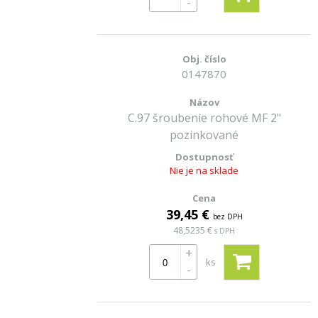
-
0147870
C.97 šroubenie rohové MF 2"
pozinkované
Nie je na sklade
39,45 €
bez DPH
48,5235 €
s DPH
+
ks
-