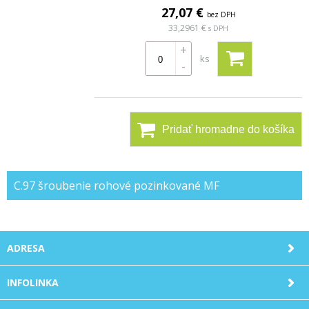
27,07 €
bez DPH
33,2961 €
s DPH
+
ks
-
Pridať hromadne do košíka
C.97 šroubenie rohové pozinkované MF
ADRESA
INFOLINKA