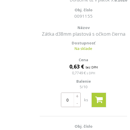
0091155
Zátka d38mm plastová s očkom čierna
Na sklade
0,63 €
bez DPH
0,7749 €
s DPH
5/10
+
ks
-