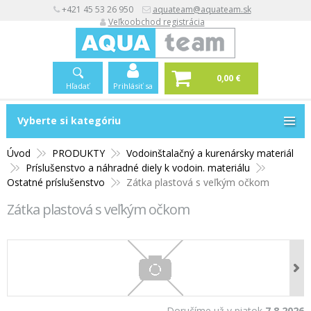
+421 45 53 26 950
aquateam@aquateam.sk
Veľkoobchod registrácia
0,00 €
Hľadať
Prihlásiť sa
Vyberte si kategóriu
Vyberte si kategóriu
Úvod
PRODUKTY
Vodoinštalačný a kurenársky materiál
Príslušenstvo a náhradné diely k vodoin. materiálu
Ostatné príslušenstvo
Zátka plastová s veľkým očkom
Zátka plastová s veľkým očkom
Doručíme už v piatok
7.8.2026