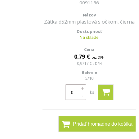
0091156
Zátka d52mm plastová s očkom, čierna
Na sklade
0,79 €
bez DPH
0,9717 €
s DPH
5/10
+
ks
-
Pridať hromadne do košíka