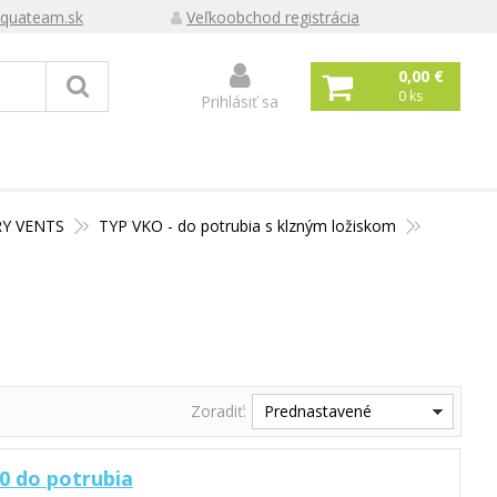
quateam.sk
Veľkoobchod registrácia
0,00 €
0
ks
Prihlásiť sa
Y VENTS
TYP VKO - do potrubia s klzným ložiskom
Zoradiť:
Prednastavené
0 do potrubia