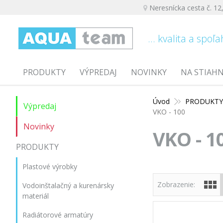
Neresnícka cesta č. 12
... kvalita a spoľa
PRODUKTY
VÝPREDAJ
NOVINKY
NA STIAH
Úvod
PRODUKT
Výpredaj
VKO - 100
Novinky
VKO - 1
PRODUKTY
Plastové výrobky
Zobrazenie:
Vodoinštalačný a kurenársky
materiál
Radiátorové armatúry