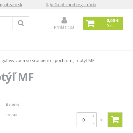
quateam.sk
Veľkoobchod registrácia
0,00 €
0
ks
Prihlásiť sa
il guľový voda so šroubením, pochróm., motýľ MF
týľ MF
Balenie
1/6/40
+
ks
-