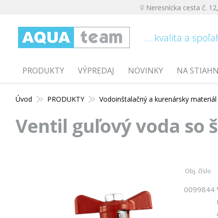
Neresnícka cesta č. 12
... kvalita a spoľa
PRODUKTY
VÝPREDAJ
NOVINKY
NA STIAH
Úvod
PRODUKTY
Vodoinštalačný a kurenársky materiál
Ventil guľový voda so
Obj. číslo
0099844