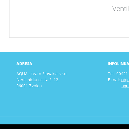
Venti
ADRESA
INFOLINK
AQUA - team Slovakia s.r.o.
Tel.: 00421
Neresnícka cesta č. 12
E-mail:
obj
96001 Zvolen
aqu
© 2026 AQUA - team