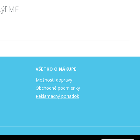
týľ MF
VŠETKO O NÁKUPE
Možnosti dopravy
Obchodné podmienky
Reklamačný poriadok
nosti
WEBYGROUP