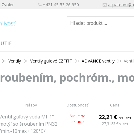
, Zvolen
+421 45 53 26 950
aquateam@a
hlivosť
NUTIE
Ventily
Ventily guľové EZFITT
ADVANCE ventily
Vent
 šroubením, pochróm., mo
Názov
Dostupnosť
Cena
Nie je na
Ventil guľový voda MF 1"
22,21 €
bez DPH
sklade
motýľ so šroubením PN32
27,3183 €
s DPH
/min.-10max.+120°C/