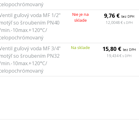
celopochrómovaný
Nie je na
Ventil guľový voda MF 1/2"
9,76 €
bez DPH
sklade
motýľ so šroubením PN40
12,0048 €
s DPH
/min.-10max.+120°C/
celopochrómovaný
Na sklade
Ventil guľový voda MF 3/4"
15,80 €
bez DPH
motýľ so šroubením PN32
19,434 €
s DPH
/min.-10max.+120°C/
celopochrómovaný