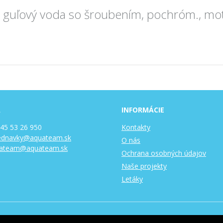
l guľový voda so šroubením, pochróm., mo
A
INFORMÁCIE
 45 53 26 950
Kontakty
ednavky@aquateam.sk
O nás
ateam@aquateam.sk
Ochrana osobných údajov
Naše projekty
Letáky
 Slovakia s.r.o. •
tvorba eshopu cez UNIobchod
,
webhosting
spoloč