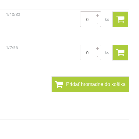
1/10/80
+
ks
-
1/7/56
+
ks
-
Pridať hromadne do košíka