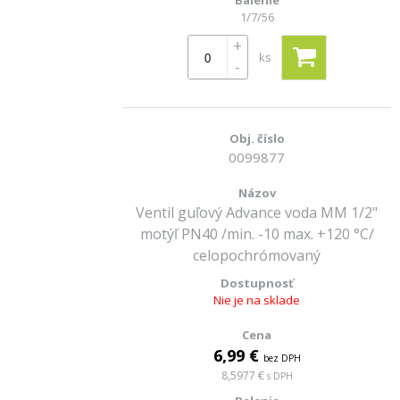
1/7/56
+
ks
-
0099877
Ventil guľový Advance voda MM 1/2"
motýľ PN40 /min. -10 max. +120 °C/
celopochrómovaný
Nie je na sklade
6,99 €
bez DPH
8,5977 €
s DPH