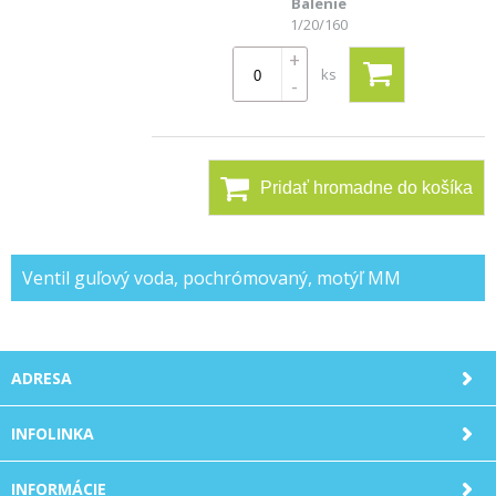
1/20/160
+
ks
-
Pridať hromadne do košíka
Ventil guľový voda, pochrómovaný, motýľ MM
ADRESA
INFOLINKA
INFORMÁCIE