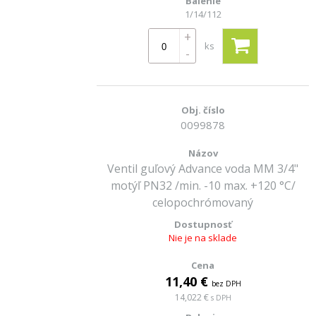
1/14/112
+
ks
-
0099878
Ventil guľový Advance voda MM 3/4"
motýľ PN32 /min. -10 max. +120 °C/
celopochrómovaný
Nie je na sklade
11,40 €
bez DPH
14,022 €
s DPH