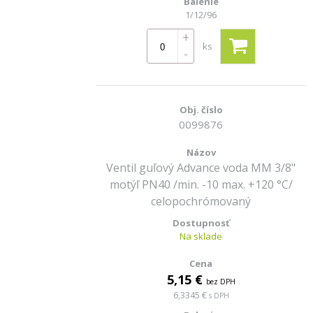
1/12/96
+
ks
-
0099876
Ventil guľový Advance voda MM 3/8"
motýľ PN40 /min. -10 max. +120 °C/
celopochrómovaný
Na sklade
5,15 €
bez DPH
6,3345 €
s DPH