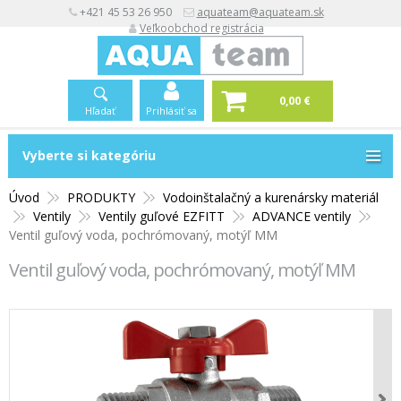
+421 45 53 26 950
aquateam@aquateam.sk
Veľkoobchod registrácia
0,00 €
Hľadať
Prihlásiť sa
Vyberte si kategóriu
Vyberte si kategóriu
Úvod
PRODUKTY
Vodoinštalačný a kurenársky materiál
Ventily
Ventily guľové EZFITT
ADVANCE ventily
Ventil guľový voda, pochrómovaný, motýľ MM
Ventil guľový voda, pochrómovaný, motýľ MM