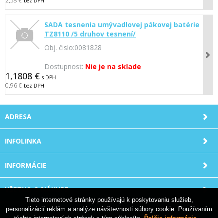
2,58 €
bez DPH
SADA tesnenia umývadlovej pákovej batérie
TZ8110 /5 druhov tesnení/
Obj. čislo:
0081828
Dostupnosť:
Nie je na sklade
1,1808 €
s DPH
0,96 €
bez DPH
ADRESA
INFOLINKA
INFORMÁCIE
VŠETKO O NÁKUPE
Tieto internetové stránky používajú k poskytovaniu služieb,
personalizácií reklám a analýze návštevnosti súbory cookie. Používaním