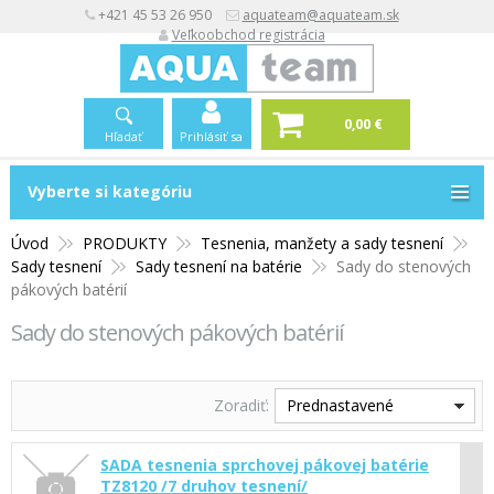
+421 45 53 26 950
aquateam@aquateam.sk
Veľkoobchod registrácia
0,00 €
Hľadať
Prihlásiť sa
Vyberte si kategóriu
Vyberte si kategóriu
Úvod
PRODUKTY
Tesnenia, manžety a sady tesnení
Sady tesnení
Sady tesnení na batérie
Sady do stenových
pákových batérií
Sady do stenových pákových batérií
Zoradiť:
Prednastavené
SADA tesnenia sprchovej pákovej batérie
TZ8120 /7 druhov tesnení/