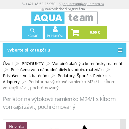
+421 45 53 26 950
aquateam@aquateam.sk
Veľkoobchod registrácia
0,00 €
Hľadať
Prihlásiť sa
Vyberte si kategóriu
Vyberte si kategóriu
Úvod
PRODUKTY
Vodoinštalačný a kurenársky materiál
Príslušenstvo a náhradné diely k vodoin. materiálu
Príslušenstvo k batériám
Perlatory, Šporiče, Redukcie,
Adaptéry
Perlátor na výtokové ramienko M24/1 s kĺbom
vonkajší závit, pochrómovaný
Perlátor na výtokové ramienko M24/1 s kĺbom
vonkajší závit, pochrómovaný
Novinka