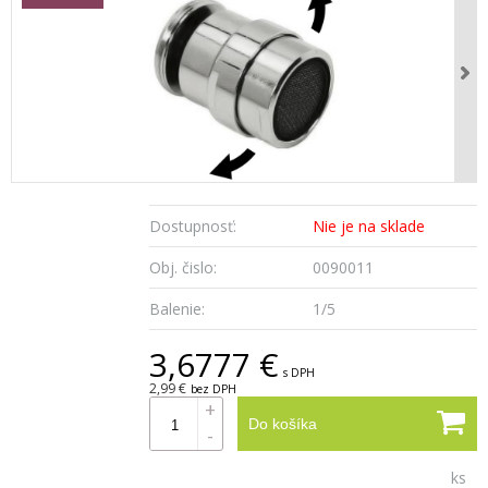
Dostupnosť:
Nie je na sklade
Obj. čislo:
0090011
Balenie:
1/5
3,6777 €
s DPH
2,99 €
bez DPH
+
Do košíka
-
ks