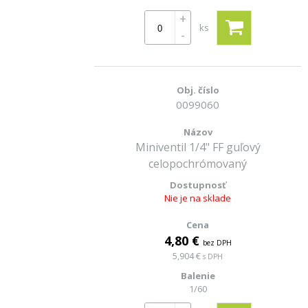
+
ks
-
0099060
Miniventil 1/4" FF guľový
celopochrómovaný
Nie je na sklade
4,80 €
bez DPH
5,904 €
s DPH
1/60