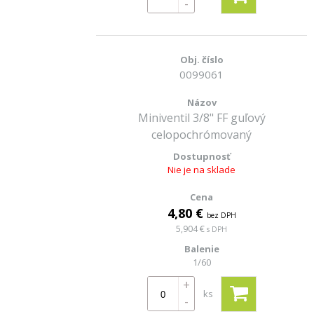
-
0099061
Miniventil 3/8" FF guľový
celopochrómovaný
Nie je na sklade
4,80 €
bez DPH
5,904 €
s DPH
1/60
+
ks
-