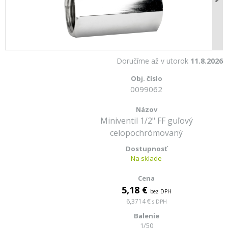
Doručíme až v utorok
11.8.2026
0099062
Miniventil 1/2" FF guľový
celopochrómovaný
Na sklade
5,18 €
bez DPH
6,3714 €
s DPH
1/50