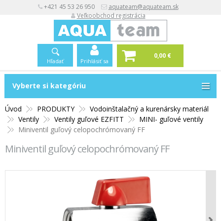
+421 45 53 26 950
aquateam@aquateam.sk
Veľkoobchod registrácia
0,00 €
Hľadať
Prihlásiť sa
Vyberte si kategóriu
Vyberte si kategóriu
Úvod
PRODUKTY
Vodoinštalačný a kurenársky materiál
Ventily
Ventily guľové EZFITT
MINI- guľové ventily
Miniventil guľový celopochrómovaný FF
Miniventil guľový celopochrómovaný FF