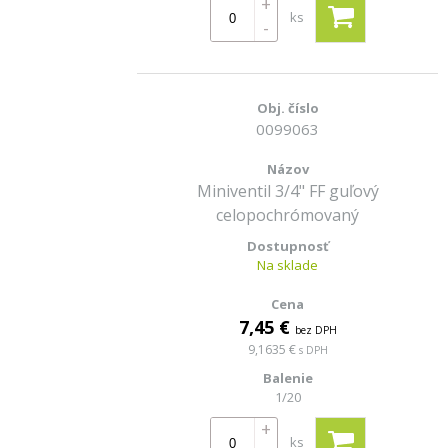
+
ks
-
0099063
Miniventil 3/4" FF guľový
celopochrómovaný
Na sklade
7,45 €
bez DPH
9,1635 €
s DPH
1/20
+
ks