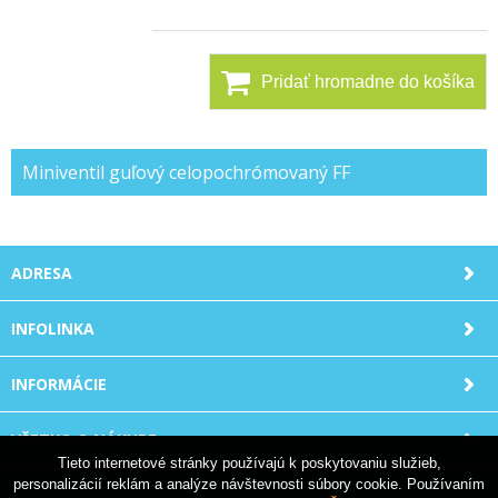
Pridať hromadne do košíka
Miniventil guľový celopochrómovaný FF
ADRESA
INFOLINKA
INFORMÁCIE
VŠETKO O NÁKUPE
Tieto internetové stránky používajú k poskytovaniu služieb,
personalizácií reklám a analýze návštevnosti súbory cookie. Používaním