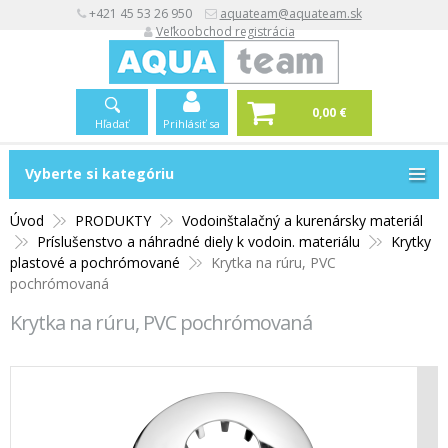
+421 45 53 26 950
aquateam@aquateam.sk
Veľkoobchod registrácia
0,00 €
Hľadať
Prihlásiť sa
Vyberte si kategóriu
Vyberte si kategóriu
Úvod
PRODUKTY
Vodoinštalačný a kurenársky materiál
Príslušenstvo a náhradné diely k vodoin. materiálu
Krytky
plastové a pochrómované
Krytka na rúru, PVC
pochrómovaná
Krytka na rúru, PVC pochrómovaná