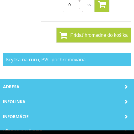
+
ks
-
Pridať hromadne do košíka
Krytka na rúru, PVC pochrómovaná
ADRESA
INFOLINKA
INFORMÁCIE
VŠETKO O NÁKUPE