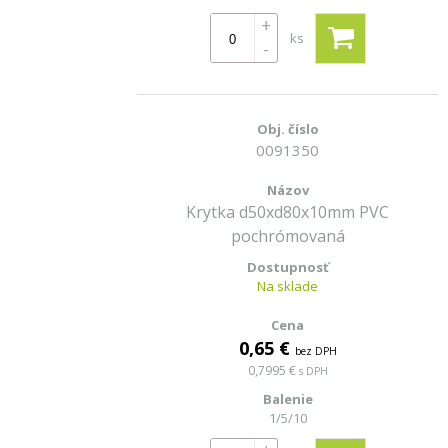
+
ks
-
0091350
Krytka d50xd80x10mm PVC
pochrómovaná
Na sklade
0,65 €
bez DPH
0,7995 €
s DPH
1/5/10