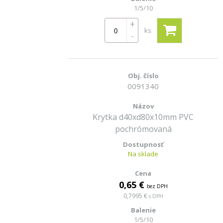
1/5/10
+
ks
-
0091340
Krytka d40xd80x10mm PVC
pochrómovaná
Na sklade
0,65 €
bez DPH
0,7995 €
s DPH
1/5/10