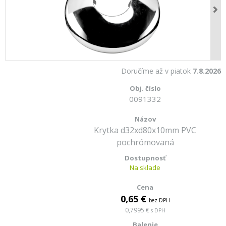
Doručíme až v piatok
7.8.2026
0091332
Krytka d32xd80x10mm PVC
pochrómovaná
Na sklade
0,65 €
bez DPH
0,7995 €
s DPH