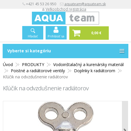
+421 45 53 26 950
aquateam@aquateam.sk
Veľkoobchod registrácia
0,00 €
Hľadať
Prihlásiť sa
Vyberte si kategóriu
Vyberte si kategóriu
Úvod
PRODUKTY
Vodoinštalačný a kurenársky materiál
Poistné a radiátorové ventily
Doplnky k radiátorom
Kľúčik na odvzdušnenie radiátorov
Kľúčik na odvzdušnenie radiátorov