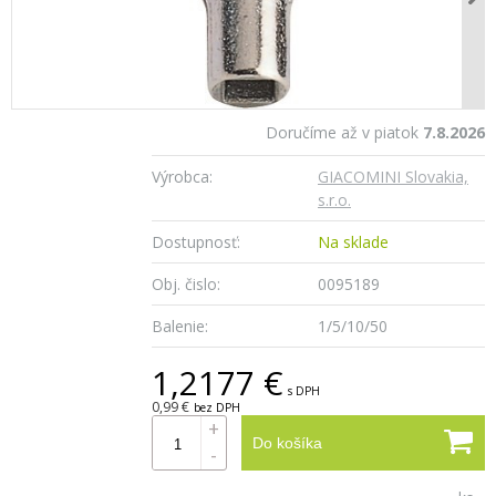
Doručíme až v piatok
7.8.2026
Výrobca:
GIACOMINI Slovakia,
s.r.o.
Dostupnosť:
Na sklade
Obj. čislo:
0095189
Balenie:
1/5/10/50
1,2177 €
s DPH
0,99 €
bez DPH
+
Do košíka
-