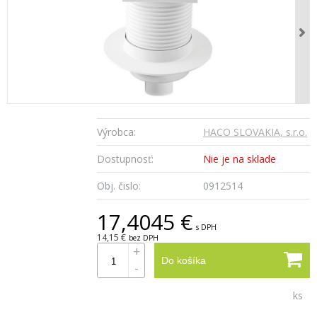
Výrobca:
HACO SLOVAKIA, s.r.o.
Dostupnosť:
Nie je na sklade
Obj. čislo:
0912514
17,4045 €
s DPH
14,15 €
bez DPH
+
Do košíka
-
ks