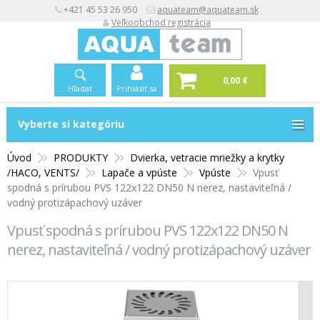
+421 45 53 26 950
aquateam@aquateam.sk
Veľkoobchod registrácia
0,00 €
Hľadať
Prihlásiť sa
Vyberte si kategóriu
Vyberte si kategóriu
Úvod
PRODUKTY
Dvierka, vetracie mriežky a krytky
/HACO, VENTS/
Lapače a vpúste
Vpúste
Vpusť
spodná s prírubou PVS 122x122 DN50 N nerez, nastaviteľná /
vodný protizápachový uzáver
Vpusť spodná s prírubou PVS 122x122 DN50 N
nerez, nastaviteľná / vodný protizápachový uzáver