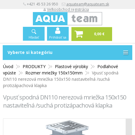
+421 45 53 26 950
aquateam@aquateam.sk
Veľkoobchod registrácia
0,00 €
Hľadať
Prihlásiť sa
Vyberte si kategóriu
Vyberte si kategóriu
Úvod
PRODUKTY
Plastové výrobky
Podlahové
vpúste
Rozmer mriežky 150x150mm
Vpusť spodná
DN110 nerezová mriežka 150x150 nastaviteľná /suchá
protizápachová klapka
Vpusť spodná DN110 nerezová mriežka 150x150
nastaviteľná /suchá protizápachová klapka