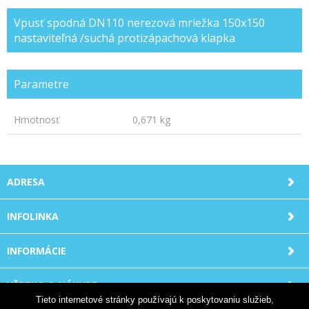
Vpusť spodná DN110 nerezová mriežka 150x150
nastaviteľná /suchá protizápachová klapka
Parametre
Hmotnosť
0,671 kg
ADRESA
INFOLINKA
INFORMÁCIE
VŠETKO O NÁKUPE
Tieto internetové stránky používajú k poskytovaniu služieb,