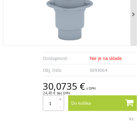
Dostupnosť:
Nie je na sklade
Obj. čislo:
0093064
30,0735 €
s DPH
24,45 €
bez DPH
+
Do košíka
-
ks