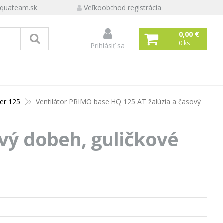
quateam.sk
Veľkoobchod registrácia
0,00 €
0
ks
Prihlásiť sa
er 125
Ventilátor PRIMO base HQ 125 AT žalúzia a časový
ový dobeh, guličkové