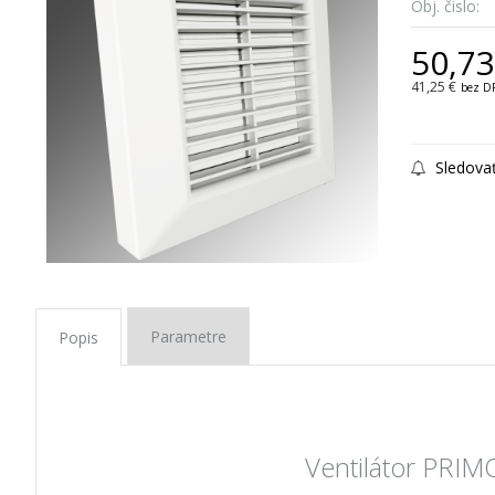
Obj. čislo:
50,73
41,25 €
bez D
Sledova
Parametre
Popis
Ventilátor PRIM