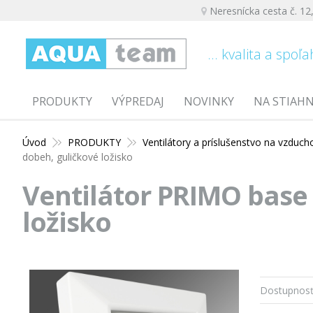
Neresnícka cesta č. 12
... kvalita a spoľa
PRODUKTY
VÝPREDAJ
NOVINKY
NA STIAH
Úvod
PRODUKTY
Ventilátory a príslušenstvo na vzduch
dobeh, guličkové ložisko
Ventilátor PRIMO base 
ložisko
Dostupnosť