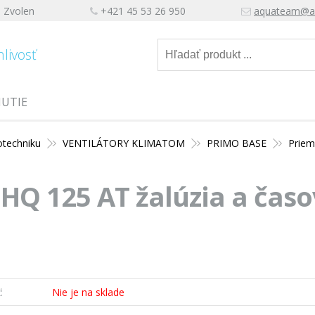
, Zvolen
+421 45 53 26 950
aquateam@a
hlivosť
NUTIE
otechniku
VENTILÁTORY KLIMATOM
PRIMO BASE
Priem
HQ 125 AT žalúzia a čas
:
Nie je na sklade