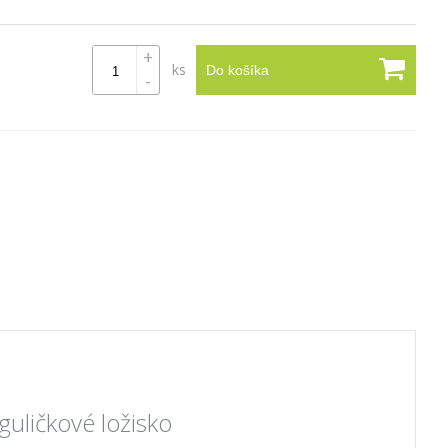
+
ks
Do košíka
-
uličkové ložisko