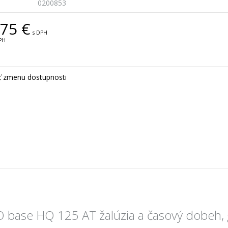
0200853
75 €
s DPH
PH
ť zmenu dostupnosti
O base HQ 125 AT žalúzia a časový dobeh, g