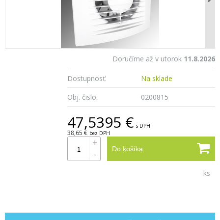
Doručíme až v utorok
11.8.2026
Dostupnosť:
Na sklade
Obj. čislo:
0200815
47,5395 €
s DPH
38,65 €
bez DPH
+
Do košíka
-
ks