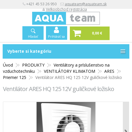
+421 45 53 26 950
aquateam@aquateam.sk
Veľkoobchod registrácia
0,00 €
Hľadať
Prihlásiť sa
Vyberte si kategóriu
Vyberte si kategóriu
Úvod
PRODUKTY
Ventilátory a príslušenstvo na
vzduchotechniku
VENTILÁTORY KLIMATOM
ARES
Priemer 125
Ventilátor ARES HQ 125 12V guličkové ložisko
Ventilátor ARES HQ 125 12V guličkové ložisko