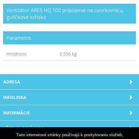
Ventilátor ARES HQ 100 pripojenie na svorkovnicu,
guličkové ložisko
Parametre
Hmotnosť
0,556 kg
ADRESA
INFOLINKA
INFORMÁCIE
VŠETKO O NÁKUPE
Tieto internetové stránky používajú k poskytovaniu služieb,