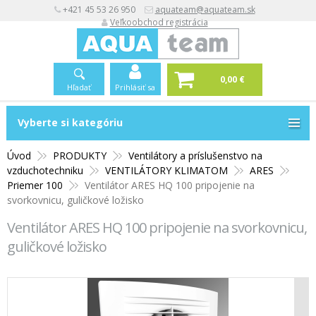
+421 45 53 26 950
aquateam@aquateam.sk
Veľkoobchod registrácia
0,00 €
Hľadať
Prihlásiť sa
Vyberte si kategóriu
Vyberte si kategóriu
Úvod
PRODUKTY
Ventilátory a príslušenstvo na
vzduchotechniku
VENTILÁTORY KLIMATOM
ARES
Priemer 100
Ventilátor ARES HQ 100 pripojenie na
svorkovnicu, guličkové ložisko
Ventilátor ARES HQ 100 pripojenie na svorkovnicu,
guličkové ložisko