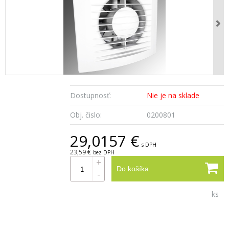
Dostupnosť:
Nie je na sklade
Obj. čislo:
0200801
29,0157 €
s DPH
23,59 €
bez DPH
+
Do košíka
-
ks