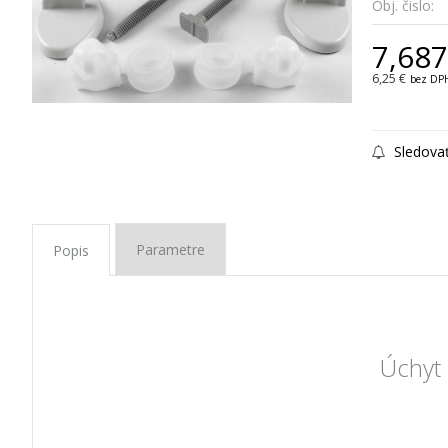
Obj. čislo:
7,687
6,25 €
bez DP
Sledova
Parametre
Popis
Úchyt 