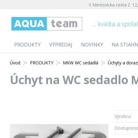
Neresnícka cesta č. 12
... kvalita a spoľa
PRODUKTY
VÝPREDAJ
NOVINKY
NA STIAH
Úvod
PRODUKTY
MKW WC sedadlá
Úchyty a dora
Úchyt na WC sedadlo M
Výrobca:
Dostupnosť