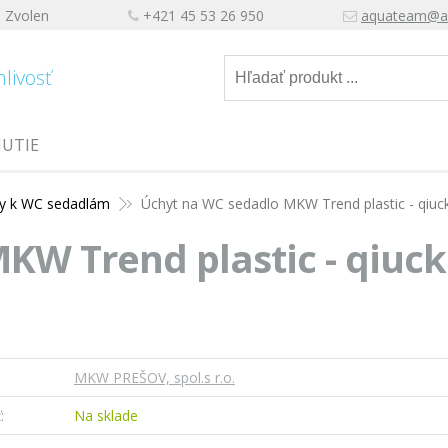
, Zvolen
+421 45 53 26 950
aquateam@a
hlivosť
NUTIE
zy k WC sedadlám
Úchyt na WC sedadlo MKW Trend plastic - qiuc
KW Trend plastic - qiuck
MKW PREŠOV, spol.s r.o.
:
Na sklade