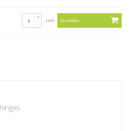
+
sada
Do košíka
-
 hinges