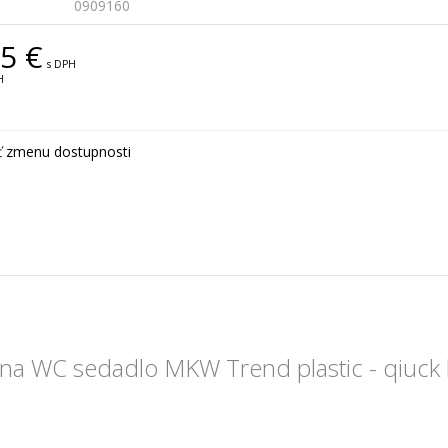
0909160
5 €
s DPH
H
ť zmenu dostupnosti
na WC sedadlo MKW Trend plastic - qiuck