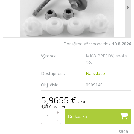
Doručíme až v pondelok
10.8.2026
Výrobca:
MKW PREŠOV, spol.s
r.o.
Dostupnosť:
Na sklade
Obj. čislo:
0909140
5,9655 €
s DPH
4,85 €
bez DPH
+
Do košíka
-
sada