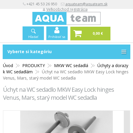
+421 45 53 26 950
aquateam@aquateam.sk
Veľkoobchod registrácia
0,00 €
Hľadať
Prihlásiť sa
Vyberte si kategóriu
Vyberte si kategóriu
Úvod
PRODUKTY
MKW WC sedadlá
Úchyty a dorazy
k WC sedadlám
Úchyt na WC sedadlo MKW Easy Lock hinges
Venus, Mars, starý model WC sedadla
Úchyt na WC sedadlo MKW Easy Lock hinges
Venus, Mars, starý model WC sedadla