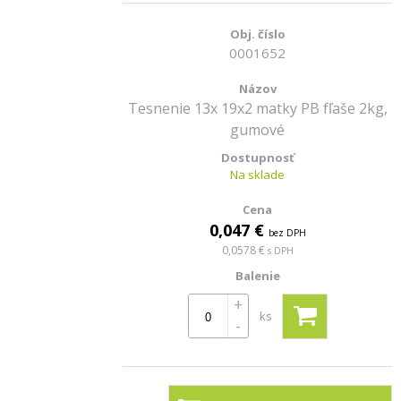
0001652
Tesnenie 13x 19x2 matky PB fľaše 2kg,
gumové
Na sklade
0,047 €
bez DPH
0,0578 €
s DPH
+
ks
-