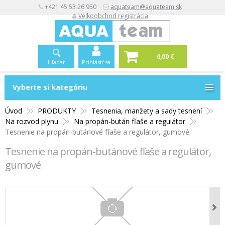
+421 45 53 26 950
aquateam@aquateam.sk
Veľkoobchod registrácia
0,00 €
Hľadať
Prihlásiť sa
Vyberte si kategóriu
Vyberte si kategóriu
Úvod
PRODUKTY
Tesnenia, manžety a sady tesnení
Na rozvod plynu
Na propán-bután fľaše a regulátor
Tesnenie na propán-butánové fľaše a regulátor, gumové
Tesnenie na propán-butánové fľaše a regulátor,
gumové