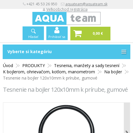
+421 45 53 26 950
aquateam@aquateam.sk
Veľkoobchod registrácia
0,00 €
Hľadať
Prihlásiť sa
Vyberte si kategóriu
Vyberte si kategóriu
Úvod
PRODUKTY
Tesnenia, manžety a sady tesnení
K bojlerom, ohrievačom, kotlom, manometrom
Na bojler
Tesnenie na bojler 120x10mm k prírube, gumové
Tesnenie na bojler 120x10mm k prírube, gumové