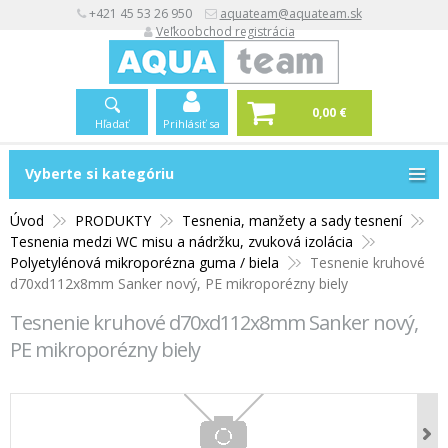
+421 45 53 26 950
aquateam@aquateam.sk
Veľkoobchod registrácia
0,00 €
Hľadať
Prihlásiť sa
Vyberte si kategóriu
Vyberte si kategóriu
Úvod
PRODUKTY
Tesnenia, manžety a sady tesnení
Tesnenia medzi WC misu a nádržku, zvuková izolácia
Polyetylénová mikroporézna guma / biela
Tesnenie kruhové
d70xd112x8mm Sanker nový, PE mikroporézny biely
Tesnenie kruhové d70xd112x8mm Sanker nový,
PE mikroporézny biely