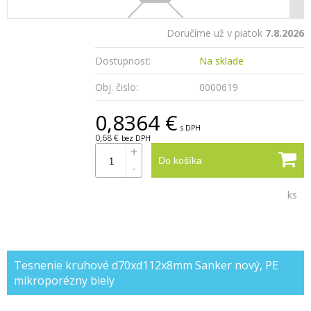
Doručíme už v piatok
7.8.2026
Dostupnosť:
Na sklade
Obj. čislo:
0000619
0,8364 €
s DPH
0,68 €
bez DPH
+
Do košíka
-
ks
Tesnenie kruhové d70xd112x8mm Sanker nový, PE
mikroporézny biely