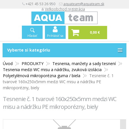
+421 45 53 26 950
aquateam@aquateam.sk
Veľkoobchod registrácia
0,00 €
Hľadať
Prihlásiť sa
Vyberte si kategóriu
Vyberte si kategóriu
Úvod
PRODUKTY
Tesnenia, manžety a sady tesnení
Tesnenia medzi WC misu a nádržku, zvuková izolácia
Polyetylénová mikroporézna guma / biela
Tesnenie č. 1
tvarové 160x250x5mm medzi WC misu a nádržku PE
mikroporézny, biely
Tesnenie č. 1 tvarové 160x250x5mm medzi WC
misu a nádržku PE mikroporézny, biely