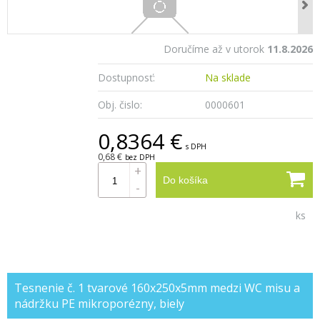
Doručíme až v utorok
11.8.2026
Dostupnosť:
Na sklade
Obj. čislo:
0000601
0,8364 €
s DPH
0,68 €
bez DPH
+
Do košíka
-
ks
Tesnenie č. 1 tvarové 160x250x5mm medzi WC misu a
nádržku PE mikroporézny, biely