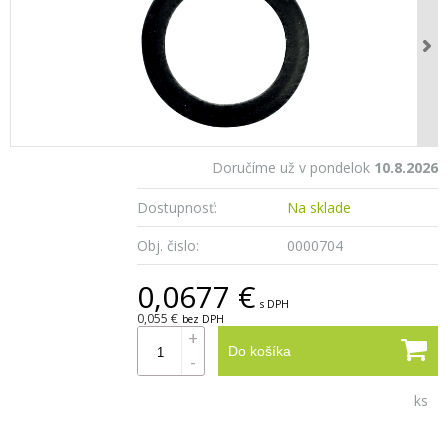
Doručíme už v pondelok
10.8.2026
Dostupnosť:
Na sklade
Obj. čislo:
0000704
0,0677 €
s DPH
0,055 €
bez DPH
+
Do košíka
-
ks