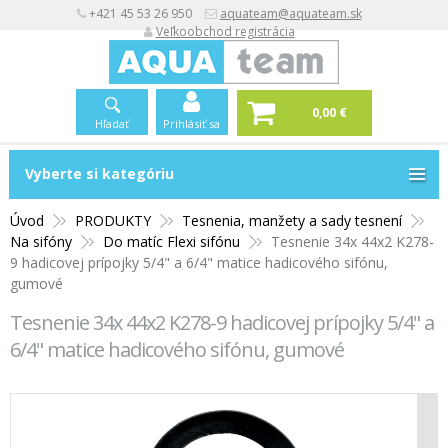
+421 45 53 26 950
aquateam@aquateam.sk
Veľkoobchod registrácia
0,00 €
Hľadať
Prihlásiť sa
Vyberte si kategóriu
Vyberte si kategóriu
Úvod
PRODUKTY
Tesnenia, manžety a sady tesnení
Na sifóny
Do matíc Flexi sifónu
Tesnenie 34x 44x2 K278-
9 hadicovej prípojky 5/4" a 6/4" matice hadicového sifónu,
gumové
Tesnenie 34x 44x2 K278-9 hadicovej prípojky 5/4" a
6/4" matice hadicového sifónu, gumové