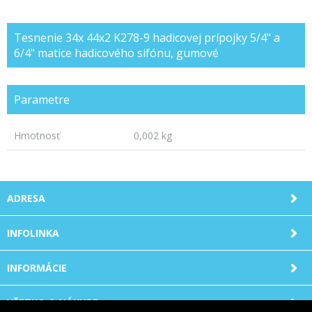
Tesnenie 34x 44x2 K278-9 hadicovej prípojky 5/4" a
6/4" matice hadicového sifónu, gumové
Parametre
Hmotnosť
0,002 kg
ADRESA
INFOLINKA
INFORMÁCIE
VŠETKO O NÁKUPE