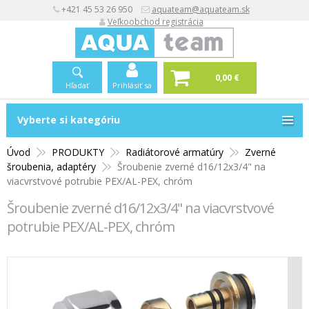
+421 45 53 26 950
aquateam@aquateam.sk
Veľkoobchod registrácia
0,00 €
Hľadať
Prihlásiť sa
Vyberte si kategóriu
Vyberte si kategóriu
Úvod
PRODUKTY
Radiátorové armatúry
Zverné
šroubenia, adaptéry
Šroubenie zverné d16/12x3/4" na
viacvrstvové potrubie PEX/AL-PEX, chróm
Šroubenie zverné d16/12x3/4" na viacvrstvové
potrubie PEX/AL-PEX, chróm