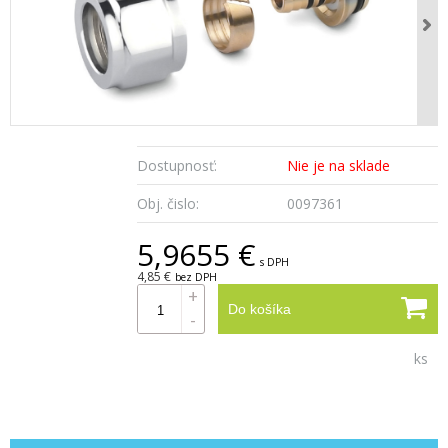
Dostupnosť:
Nie je na sklade
Obj. čislo:
0097361
5,9655 €
s DPH
4,85 €
bez DPH
+
Do košíka
-
ks