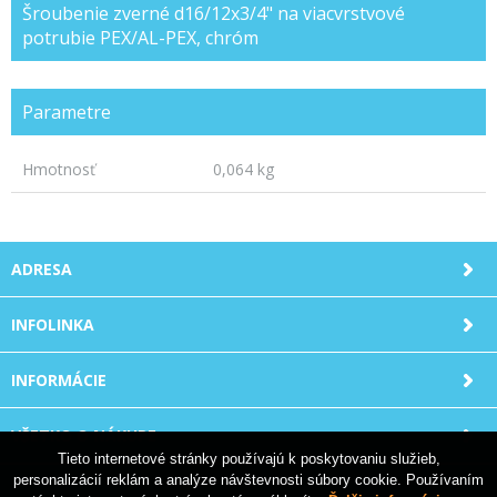
Šroubenie zverné d16/12x3/4" na viacvrstvové
potrubie PEX/AL-PEX, chróm
Parametre
Hmotnosť
0,064 kg
ADRESA
INFOLINKA
INFORMÁCIE
VŠETKO O NÁKUPE
Tieto internetové stránky používajú k poskytovaniu služieb,
personalizácií reklám a analýze návštevnosti súbory cookie. Používaním