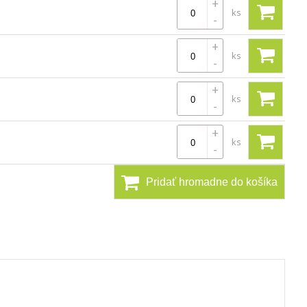
+
ks
-
+
ks
-
+
ks
-
+
ks
-
Pridať hromadne do košíka