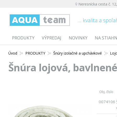
Neresnícka cesta č. 12
... kvalita a spoľa
PRODUKTY
VÝPREDAJ
NOVINKY
NA STIAH
Úvod
PRODUKTY
Šnúry izolačné a upchávkové
Lojo
Šnúra lojová, bavlnené
Obj. číslo
0074106