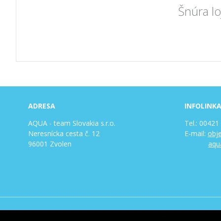
Šnúra lo
ADRESA
INFOLINK
AQUA - team Slovakia s.r.o.
Tel.: 00421
Neresnícka cesta č. 12
E-mail:
obj
96001 Zvolen
aqu
© 2026 AQUA - team