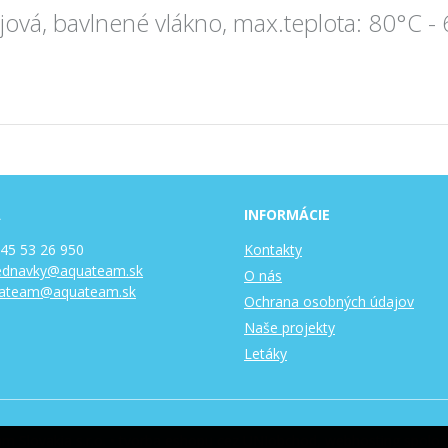
jová, bavlnené vlákno, max.teplota: 80°C 
A
INFORMÁCIE
 45 53 26 950
Kontakty
ednavky@aquateam.sk
O nás
ateam@aquateam.sk
Ochrana osobných údajov
Naše projekty
Letáky
 Slovakia s.r.o. •
tvorba eshopu cez UNIobchod
,
webhosting
spoloč