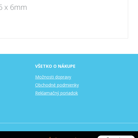
- 6 x 6mm
VŠETKO O NÁKUPE
Možnosti dopravy
Obchodné podmienky
Reklamačný poriadok
nosti
WEBYGROUP