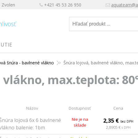
, Zvolen
+421 45 53 26 950
aquateam@a
hlivosť
NUTIE
vá šnúra - bavlnené vlákno
Šnúra lojová, bavlnené vlákno, max.t
 vlákno, max.teplota: 80
Názov
Dostupnosť
Cena
Nie je na
Šnúra lojová 6x 6 bavlnené
2,35 €
bez DPH
sklade
vlákno balenie: 1bm
2,8905 €
s DPH