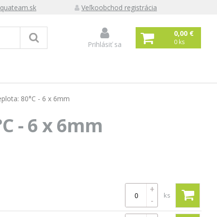
quateam.sk
Veľkoobchod registrácia
0,00 €
0
ks
Prihlásiť sa
eplota: 80°C - 6 x 6mm
°C - 6 x 6mm
+
ks
-