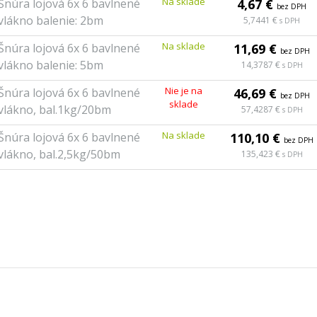
Na sklade
Šnúra lojová 6x 6 bavlnené
4,67 €
bez DPH
vlákno balenie: 2bm
5,7441 €
s DPH
Na sklade
Šnúra lojová 6x 6 bavlnené
11,69 €
bez DPH
vlákno balenie: 5bm
14,3787 €
s DPH
Nie je na
Šnúra lojová 6x 6 bavlnené
46,69 €
bez DPH
sklade
vlákno, bal.1kg/20bm
57,4287 €
s DPH
Na sklade
Šnúra lojová 6x 6 bavlnené
110,10 €
bez DPH
vlákno, bal.2,5kg/50bm
135,423 €
s DPH