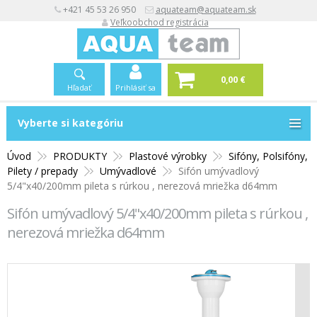
+421 45 53 26 950
aquateam@aquateam.sk
Veľkoobchod registrácia
0,00 €
Hľadať
Prihlásiť sa
Vyberte si kategóriu
Vyberte si kategóriu
Úvod
PRODUKTY
Plastové výrobky
Sifóny, Polsifóny,
Pilety / prepady
Umývadlové
Sifón umývadlový
5/4"x40/200mm pileta s rúrkou , nerezová mriežka d64mm
Sifón umývadlový 5/4"x40/200mm pileta s rúrkou ,
nerezová mriežka d64mm