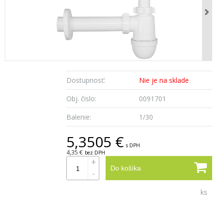
Dostupnosť:
Nie je na sklade
Obj. čislo:
0091701
Balenie:
1/30
5,3505 €
s DPH
4,35 €
bez DPH
+
Do košíka
-
ks