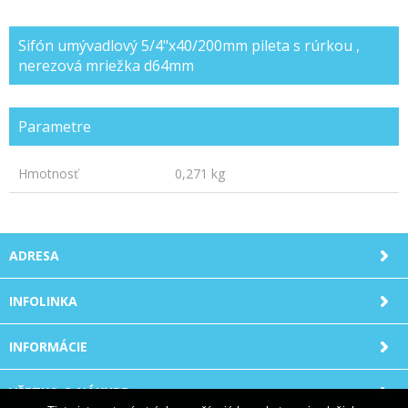
Sifón umývadlový 5/4"x40/200mm pileta s rúrkou ,
nerezová mriežka d64mm
Parametre
Hmotnosť
0,271 kg
ADRESA
INFOLINKA
INFORMÁCIE
VŠETKO O NÁKUPE