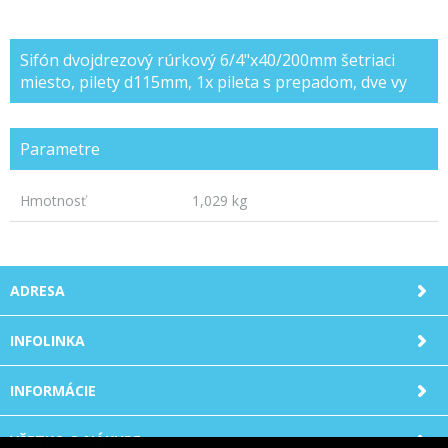
Sifón dvojdrezový rúrkový 6/4"x40/200mm šetriaci
miesto, pilety d115mm, 1x pileta s prepadom, dve vy
Parametre
Hmotnosť
1,029 kg
ADRESA
INFOLINKA
INFORMÁCIE
VŠETKO O NÁKUPE