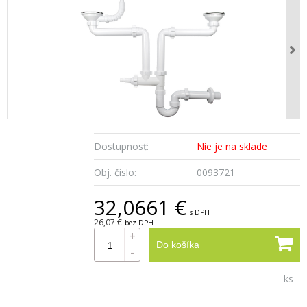
Dostupnosť:
Nie je na sklade
Obj. čislo:
0093721
32,0661 €
s DPH
26,07 €
bez DPH
+
Do košíka
-
ks