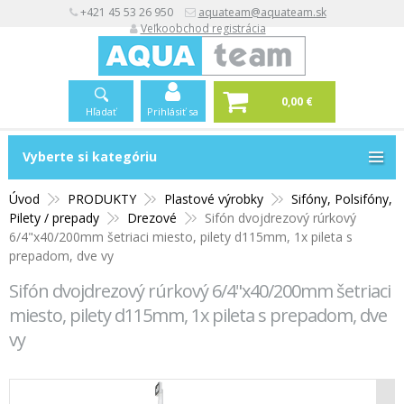
+421 45 53 26 950
aquateam@aquateam.sk
Veľkoobchod registrácia
0,00 €
Hľadať
Prihlásiť sa
Vyberte si kategóriu
Vyberte si kategóriu
Úvod
PRODUKTY
Plastové výrobky
Sifóny, Polsifóny,
Pilety / prepady
Drezové
Sifón dvojdrezový rúrkový
6/4"x40/200mm šetriaci miesto, pilety d115mm, 1x pileta s
prepadom, dve vy
Sifón dvojdrezový rúrkový 6/4"x40/200mm šetriaci
miesto, pilety d115mm, 1x pileta s prepadom, dve
vy