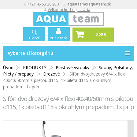
+421 45 53 26 950
aquateam@aquateam.sk
Veľkoobchod registrácia
0,00 €
Hľadať
Prihlásiť sa
Vyberte si kategóriu
Vyberte si kategóriu
Úvod
PRODUKTY
Plastové výrobky
Sifóny, Polsifóny,
Pilety / prepady
Drezové
Sifón dvojdrezový 6/4"x flexi
40x40/50mm s piletou d115, 1x pileta d115 s okrúhlym
prepadom, 1x príp
Sifón dvojdrezový 6/4"x flexi 40x40/50mm s piletou
d115, 1x pileta d115 s okrúhlym prepadom, 1x príp