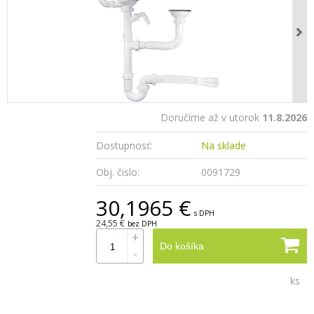
Doručíme až v utorok
11.8.2026
Dostupnosť:
Na sklade
Obj. čislo:
0091729
30,1965 €
s DPH
24,55 €
bez DPH
+
Do košíka
-
ks