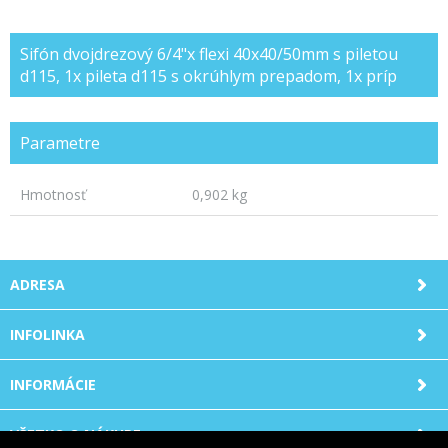
Sifón dvojdrezový 6/4"x flexi 40x40/50mm s piletou
d115, 1x pileta d115 s okrúhlym prepadom, 1x príp
Parametre
Hmotnosť
0,902 kg
ADRESA
INFOLINKA
INFORMÁCIE
VŠETKO O NÁKUPE