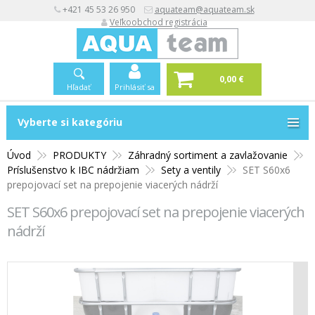
+421 45 53 26 950
aquateam@aquateam.sk
Veľkoobchod registrácia
0,00 €
Hľadať
Prihlásiť sa
Vyberte si kategóriu
Vyberte si kategóriu
Úvod
PRODUKTY
Záhradný sortiment a zavlažovanie
Príslušenstvo k IBC nádržiam
Sety a ventily
SET S60x6
prepojovací set na prepojenie viacerých nádrží
SET S60x6 prepojovací set na prepojenie viacerých
nádrží