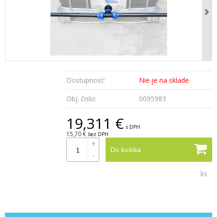
Dostupnosť:
Nie je na sklade
Obj. čislo:
0095983
19,311 €
s DPH
15,70 €
bez DPH
+
Do košíka
-
ks