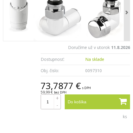
Doručíme už v utorok
11.8.2026
Dostupnosť:
Na sklade
Obj. čislo:
0097310
73,7877 €
s DPH
59,99 €
bez DPH
+
Do košíka
-
ks