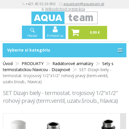
+421 45 53 26 950
aquateam@aquateam.sk
Veľkoobchod registrácia
0,00 €
Hľadať
Prihlásiť sa
Vyberte si kategóriu
Vyberte si kategóriu
Úvod
PRODUKTY
Radiátorové armatúry
Sety s
termostatickou hlavicou - Dizajnové
SET Dizajn biely -
termostat. trojosový 1/2"x1/2" rohový pravý (term.ventil,
uzatv.šroub., hlavica)
SET Dizajn biely - termostat. trojosový 1/2"x1/2"
rohový pravý (term.ventil, uzatv.šroub., hlavica)