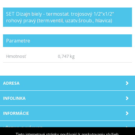
SET Dizajn biely - termostat. trojosový 1/2"x1/2"
rohový pravý (term.ventil, uzatv.šroub., hlavica)
Parametre
Hmotnosť
0,747 kg
ADRESA
INFOLINKA
INFORMÁCIE
VŠETKO O NÁKUPE
Tieto internetové stránky používajú k poskytovaniu služieb,