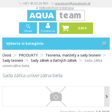
+421 45 53 26 950
aquateam@aquateam.sk
Veľkoobchod registrácia
0,00 €
Hľadať
Prihlásiť sa
Vyberte si kategóriu
Vyberte si kategóriu
Úvod
PRODUKTY
Tesnenia, manžety a sady tesnení
Sady tesnení
Sady zátiek a tlačných zátiek
Sada zátka
univerzálna biela
Sada zátka univerzálna biela
Doručíme už v piatok
7.8.2026