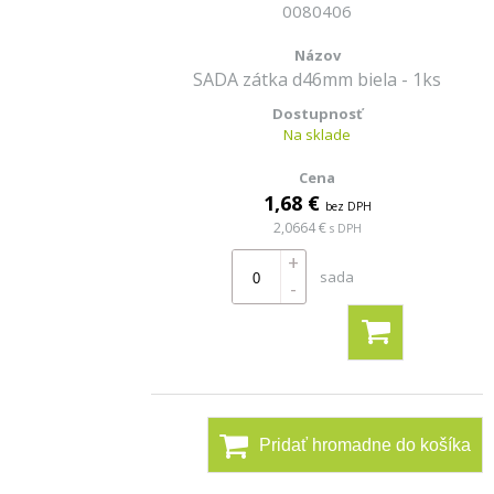
0080406
SADA zátka d46mm biela - 1ks
Na sklade
1,68 €
bez DPH
2,0664 €
s DPH
+
sada
-
Pridať hromadne do košíka