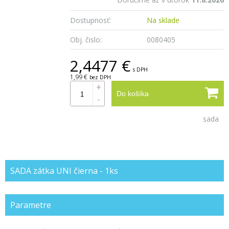
Dostupnosť:
Na sklade
Obj. čislo:
0080405
2,4477 €
s DPH
1,99 €
bez DPH
+
Do košíka
-
sada
SADA zátka UNI čierna - 1ks
Parametre