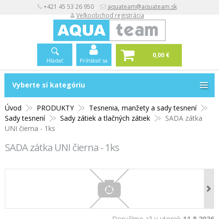
+421 45 53 26 950
aquateam@aquateam.sk
Veľkoobchod registrácia
0,00 €
Hľadať
Prihlásiť sa
Vyberte si kategóriu
Vyberte si kategóriu
Úvod
PRODUKTY
Tesnenia, manžety a sady tesnení
Sady tesnení
Sady zátiek a tlačných zátiek
SADA zátka
UNI čierna - 1ks
SADA zátka UNI čierna - 1ks
Doručíme až v utorok
11.8.2026