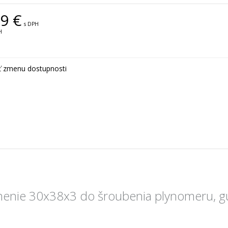
9 €
s DPH
H
ť zmenu dostupnosti
enie 30x38x3 do šroubenia plynomeru, g