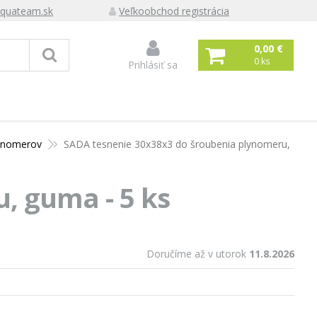
quateam.sk
Veľkoobchod registrácia
0,00 €
0
ks
Prihlásiť sa
lynomerov
SADA tesnenie 30x38x3 do šroubenia plynomeru,
, guma - 5 ks
Doručíme až v utorok
11.8.2026