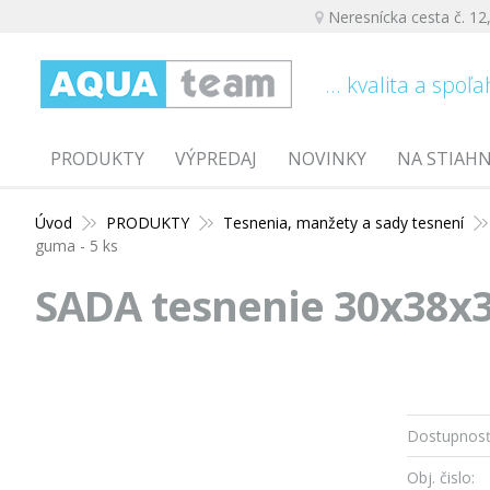
Neresnícka cesta č. 12
... kvalita a spoľa
PRODUKTY
VÝPREDAJ
NOVINKY
NA STIAH
Úvod
PRODUKTY
Tesnenia, manžety a sady tesnení
guma - 5 ks
SADA tesnenie 30x38x3
Dostupnosť
Obj. čislo: