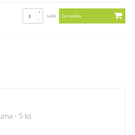
+
sada
Do košíka
-
uma - 5 ks