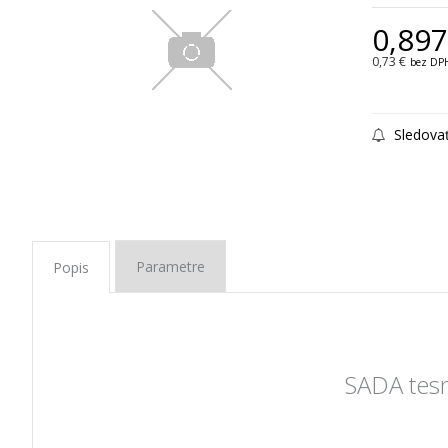
0,897
0,73 €
bez DP
Sledova
Parametre
Popis
SADA tesn