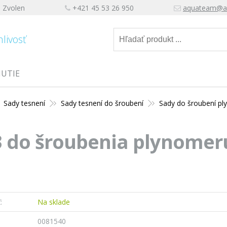
, Zvolen
+421 45 53 26 950
aquateam@a
hlivosť
NUTIE
Sady tesnení
Sady tesnení do šroubení
Sady do šroubení p
 do šroubenia plynomeru
:
Na sklade
0081540