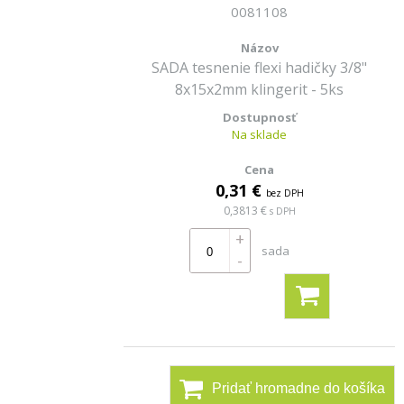
0081108
SADA tesnenie flexi hadičky 3/8"
8x15x2mm klingerit - 5ks
Na sklade
0,31 €
bez DPH
0,3813 €
s DPH
+
sada
-
Pridať hromadne do košíka