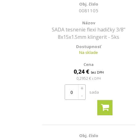
0081105
SADA tesnenie flexi hadičky 3/8"
8x15x1.5mm klingerit - 5ks
Na sklade
0,24 €
bez DPH
0,2952 €
s DPH
+
sada
-