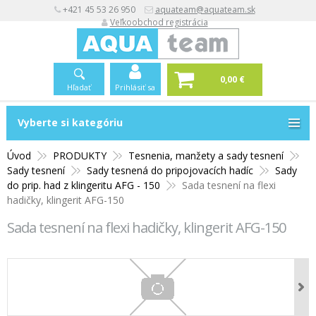
+421 45 53 26 950
aquateam@aquateam.sk
Veľkoobchod registrácia
0,00 €
Hľadať
Prihlásiť sa
Vyberte si kategóriu
Vyberte si kategóriu
Úvod
PRODUKTY
Tesnenia, manžety a sady tesnení
Sady tesnení
Sady tesnená do pripojovacích hadíc
Sady
do prip. had z klingeritu AFG - 150
Sada tesnení na flexi
hadičky, klingerit AFG-150
Sada tesnení na flexi hadičky, klingerit AFG-150