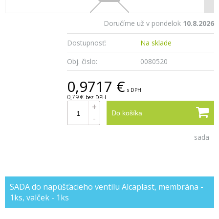
Doručíme už v pondelok
10.8.2026
Dostupnosť:
Na sklade
Obj. čislo:
0080520
0,9717 €
s DPH
0,79 €
bez DPH
+
Do košíka
-
sada
SADA do napúšťacieho ventilu Alcaplast, membrána -
1ks, valček - 1ks