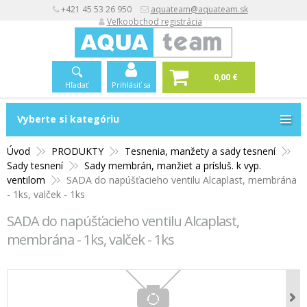
+421 45 53 26 950
aquateam@aquateam.sk
Veľkoobchod registrácia
0,00 €
Hľadať
Prihlásiť sa
Vyberte si kategóriu
Vyberte si kategóriu
Úvod
PRODUKTY
Tesnenia, manžety a sady tesnení
Sady tesnení
Sady membrán, manžiet a prísluš. k vyp.
ventilom
SADA do napúšťacieho ventilu Alcaplast, membrána
- 1ks, valček - 1ks
SADA do napúšťacieho ventilu Alcaplast,
membrána - 1ks, valček - 1ks