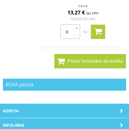
13,27 €
bez DPH
16,3221 €
s DPH
+
ks
-
Pridať hromadne do košíka
RÚRA plochá
ADRESA
INFOLINKA