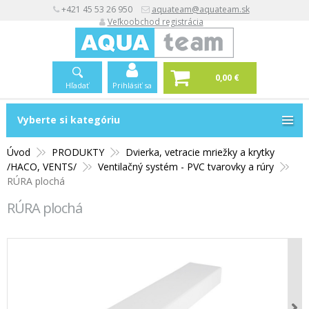
+421 45 53 26 950
aquateam@aquateam.sk
Veľkoobchod registrácia
0,00 €
Hľadať
Prihlásiť sa
Vyberte si kategóriu
Vyberte si kategóriu
Úvod
PRODUKTY
Dvierka, vetracie mriežky a krytky
/HACO, VENTS/
Ventilačný systém - PVC tvarovky a rúry
RÚRA plochá
RÚRA plochá