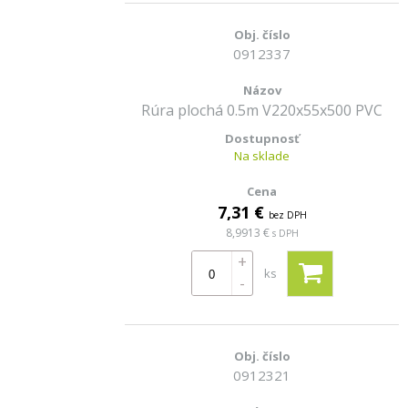
0912337
Rúra plochá 0.5m V220x55x500 PVC
Na sklade
7,31 €
bez DPH
8,9913 €
s DPH
+
ks
-
0912321