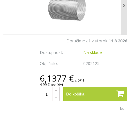
Doručíme až v utorok
11.8.2026
Dostupnosť:
Na sklade
Obj. čislo:
0202125
6,1377 €
s DPH
4,99 €
bez DPH
+
Do košíka
-
ks