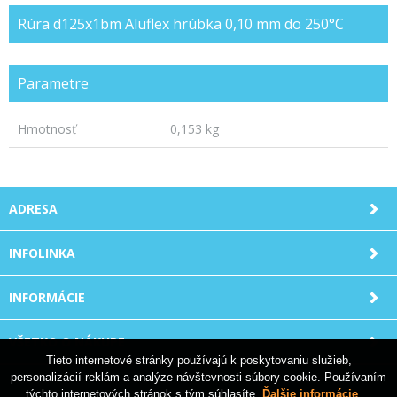
Rúra d125x1bm Aluflex hrúbka 0,10 mm do 250°C
Parametre
Hmotnosť
0,153 kg
ADRESA
INFOLINKA
INFORMÁCIE
VŠETKO O NÁKUPE
Tieto internetové stránky používajú k poskytovaniu služieb,
personalizácií reklám a analýze návštevnosti súbory cookie. Používaním
týchto internetových stránok s tým súhlasíte.
Ďalšie informácie