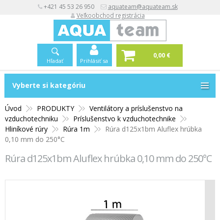
+421 45 53 26 950
aquateam@aquateam.sk
Veľkoobchod registrácia
0,00 €
Hľadať
Prihlásiť sa
Vyberte si kategóriu
Vyberte si kategóriu
Úvod
PRODUKTY
Ventilátory a príslušenstvo na
vzduchotechniku
Príslušenstvo k vzduchotechnike
Hliníkové rúry
Rúra 1m
Rúra d125x1bm Aluflex hrúbka
0,10 mm do 250°C
Rúra d125x1bm Aluflex hrúbka 0,10 mm do 250°C