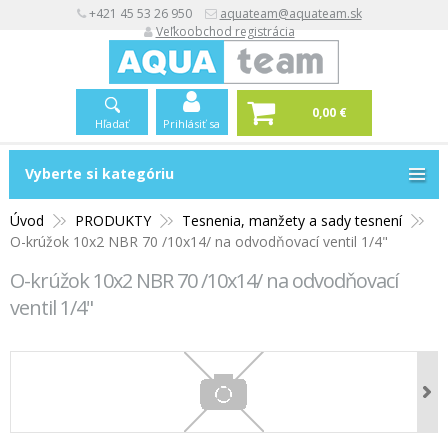
+421 45 53 26 950
aquateam@aquateam.sk
Veľkoobchod registrácia
0,00 €
Hľadať
Prihlásiť sa
Vyberte si kategóriu
Vyberte si kategóriu
Úvod
PRODUKTY
Tesnenia, manžety a sady tesnení
O-krúžok 10x2 NBR 70 /10x14/ na odvodňovací ventil 1/4"
O-krúžok 10x2 NBR 70 /10x14/ na odvodňovací
ventil 1/4"