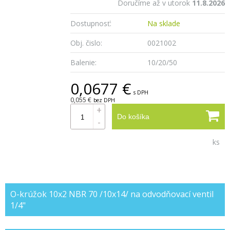
Doručíme až v utorok
11.8.2026
Dostupnosť:
Na sklade
Obj. čislo:
0021002
Balenie:
10/20/50
0,0677 €
s DPH
0,055 €
bez DPH
+
Do košíka
-
ks
O-krúžok 10x2 NBR 70 /10x14/ na odvodňovací ventil
1/4"