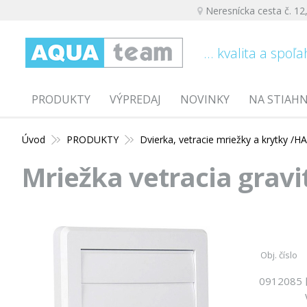
Neresnícka cesta č. 12
... kvalita a spoľa
PRODUKTY
VÝPREDAJ
NOVINKY
NA STIAH
Úvod
PRODUKTY
Dvierka, vetracie mriežky a krytky /
Mriežka vetracia grav
Obj. číslo
0912085