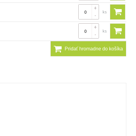
+
ks
-
+
ks
-
Pridať hromadne do košíka