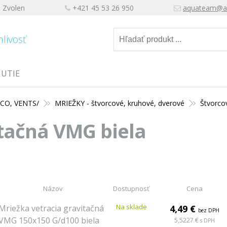
, Zvolen
+421 45 53 26 950
aquateam@a
hlivosť
NUTIE
HACO, VENTS/
MRIEŽKY - štvorcové, kruhové, dverové
Štvorco
itačná VMG biela
Názov
Dostupnosť
Cena
Na sklade
Mriežka vetracia gravitačná
4,49 €
bez DPH
VMG 150x150 G/d100 biela
5,5227 €
s DPH