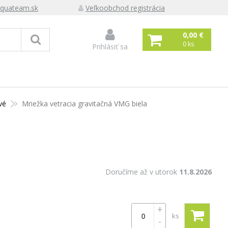
quateam.sk
Veľkoobchod registrácia
0,00 €
0
ks
Prihlásiť sa
vé
Mriežka vetracia gravitačná VMG biela
Doručíme až v utorok
11.8.2026
+
ks
-